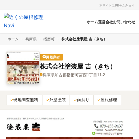
本サイトはPRを含みます
ホーム
運営会社
お問い合わせ
ホーム
›
兵庫県
›
播磨町
›
株式会社塗装屋 吉（きち）
掲載業者
株式会社塗装屋 吉（きち）
兵庫県加古郡播磨町宮西1丁目11‑2
現地調査無料
外壁塗装
雨漏り
屋根修理