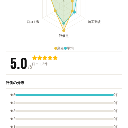
業者
平均
5.0
口コミ2件
/5
評価の分布
★5
2件
★4
0件
★3
0件
★2
0件
★1
0件