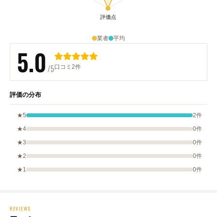
業者
平均
5.0
/5
口コミ2件
評価の分布
★5
2件
★4
0件
★3
0件
★2
0件
★1
0件
REVIEWS