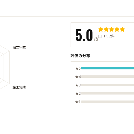
5.0
口コミ2件
/5
評価の分布
★5
★4
★3
★2
★1