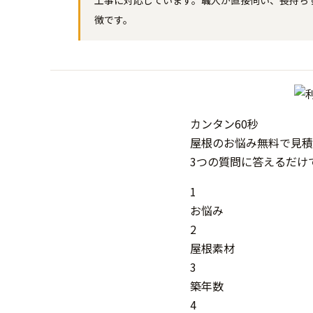
工事に対応しています。職人が直接伺い、長持ち
徴です。
カンタン
60秒
屋根
の
お悩み
無料
で
見積
3つの質問に答えるだけ
1
お悩み
2
屋根素材
3
築年数
4