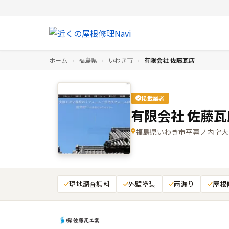
ホーム
›
福島県
›
いわき市
›
有限会社 佐藤瓦店
掲載業者
有限会社 佐藤瓦
福島県いわき市平幕ノ内字大
現地調査無料
外壁塗装
雨漏り
屋根