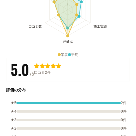
業者
平均
5.0
/5
口コミ2件
評価の分布
★5
2件
★4
0件
★3
0件
★2
0件