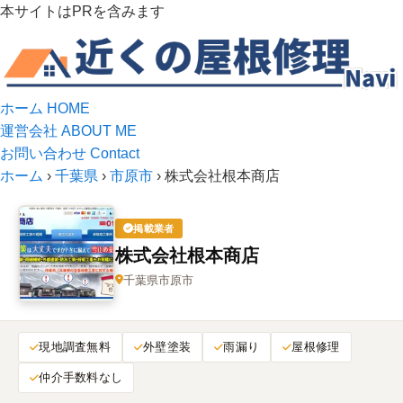
本サイトはPRを含みます
ホーム
HOME
運営会社
ABOUT ME
お問い合わせ
Contact
ホーム
›
千葉県
›
市原市
›
株式会社根本商店
掲載業者
株式会社根本商店
千葉県市原市
現地調査無料
外壁塗装
雨漏り
屋根修理
仲介手数料なし