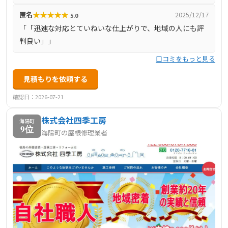
★
★
★
★
★
匿名
2025/12/17
5.0
「「迅速な対応とていねいな仕上がりで、地域の人にも評
判良い」」
口コミをもっと見る
見積もりを依頼する
確認日：2026-07-21
株式会社四季工房
海陽町
9位
海陽町の屋根修理業者