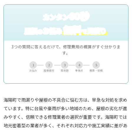
60秒
カンタン
無料
屋根
お悩み
見積り
の
で
3つの質問に答えるだけで、修理費用の概算がすぐ分かりま
す。
1
2
3
4
5
お悩み
屋根素材
築年数
重視点
概算・依頼
海陽町で雨漏りや屋根の不具合に悩む方は、早急な対処を求め
ています。特に台風や豪雨が多い地域のため、屋根の劣化が進
みやすく、信頼できる修理業者の選択が重要です。海陽町では
地元密着型の業者が多く、それぞれ対応力や施工実績に差があ