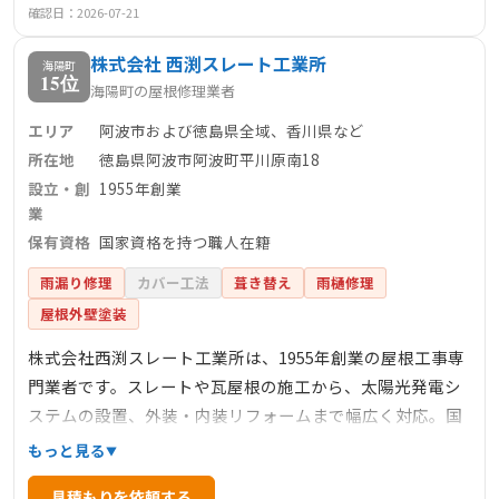
たサービス体制を整えています。特に美馬市を含む徳島県
確認日：2026-07-21
全域で地元密着型に展開しており、安心して任せられる会
株式会社 西渕スレート工業所
社です。
海陽町
15位
海陽町の屋根修理業者
エリア
阿波市および徳島県全域、香川県など
所在地
徳島県阿波市阿波町平川原南18
設立・創
1955年創業
業
保有資格
国家資格を持つ職人在籍
雨漏り修理
カバー工法
葺き替え
雨樋修理
屋根外壁塗装
株式会社西渕スレート工業所は、1955年創業の屋根工事専
門業者です。スレートや瓦屋根の施工から、太陽光発電シ
ステムの設置、外装・内装リフォームまで幅広く対応。国
家資格を持つ職人が在籍し、自社施工で高品質なサービス
もっと見る
を提供しています。阿波市を中心に地域密着型の営業を展
見積もりを依頼する