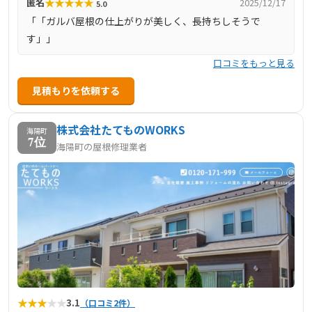
★
★
★
★
★
匿名
2025/12/17
5.0
対応可能な会社です。
「「ガルバ屋根の仕上がりが美しく、長持ちしそうで
す」」
口コミをもっと見る
見積もりを依頼する
株式会社たてものWORKS
海陽町
7位
海陽町の屋根修理業者
★
★
★
★
★
3.1
（口コミ2件）