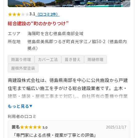
★
★
★
★
★
3.1
（口コミ2件）
総合建設の“町のかかりつけ”
エリア
海陽町を含む徳島県南部全域
所在地
徳島県美馬郡つるぎ町貞光字江ノ脇50-2（徳島県内
拠点）
雨漏り修理
カバー工法
葺き替え
雨樋修理
屋根外壁塗装
南建設株式会社は、徳島県南部を中心に公共施設から戸建
住宅まで幅広い施工を手がける総合建設業者です。土木・
建築・舗装・屋根工事まで対応し、自社所有の重機や作業
車を活かした迅速な対応が可能。地域貢献として地元施設
もっと見る
の屋根清掃にも従業員が参加し、地域との連携を大切にし
利用者の口コミ
ています。屋根工事は、公共施設の改修（例：バーベキュ
★
★
★
★
★
匿名
2025/12/17
5.0
ーハウスの屋根カバー工法）から住宅の屋根葺き替え、雨
「専門家による点検・提案が丁寧との評価」
樋交換など幅広く対応。ICT施工も取り入れ、熟練スタッ