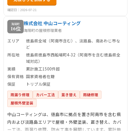
開し、迅速かつ丁寧な対応で多くの実績を重ねてきまし
た。初めての方でも安心して相談できる信頼のパートナー
確認日：2026-07-21
です。
株式会社 中山コーティング
海陽町
16位
海陽町の屋根修理業者
エリア
徳島県全域（阿南市含む）、淡路島、南あわじ市な
ど
所在地
徳島県徳島市西船場町4‑32（阿南市を含む徳島県全
域対応）
実績
累計施工1500件超
保有資格
国家資格者在籍
保証
トリプル保証
雨漏り修理
カバー工法
葺き替え
雨樋修理
屋根外壁塗装
中山コーティングは、徳島市に拠点を置き阿南市を含む県
内および淡路島エリアで屋根・外壁塗装、葺き替え、カバ
ー工法、雨漏り修理、防水工事を展開しています。累計施