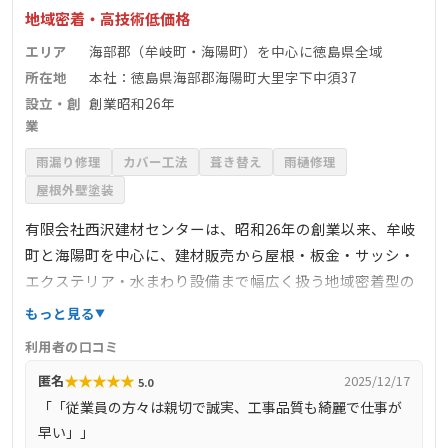
地域密着・高技術低価格
エリア
海部郡（牟岐町・海陽町）を中心に徳島県全域
所在地
本社：徳島県海部郡海陽町大里字下中須37
設立・創
創業昭和26年
業
雨漏り修理
カバー工法
葺き替え
雨樋修理
屋根外壁塗装
有限会社西沢建材センターは、昭和26年の創業以来、牟岐
町と海陽町を中心に、建材販売から屋根・板金・サッシ・
エクステリア・水まわり設備まで幅広く扱う地域密着型の
専門店です。自社施工・職人直営により中間マージンを削
もっと見る
減し、低価格かつ迅速な対応が可能です。牟岐営業所の設
利用者の口コミ
置で地元に身近な存在となり、緊急修理にも柔軟に対応。
★
★
★
★
★
匿名
2025/12/17
5.0
現地調査・見積り無料で、地域の高い信頼と口コミ評価を
「「従業員の方々は親切で誠実、工事品質も綺麗で仕事が
集めています。公共施設から住宅まで、多数の施工事例を
早い」」
誇る信頼の企業です。