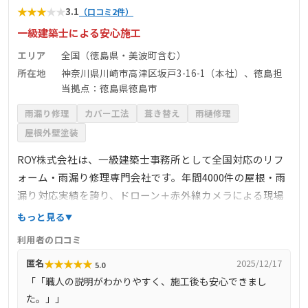
★
★
★
★
★
3.1
（口コミ2件）
一級建築士による安心施工
エリア
全国（徳島県・美波町含む）
所在地
神奈川県川崎市高津区坂戸3-16-1（本社）、徳島担
当拠点：徳島県徳島市
雨漏り修理
カバー工法
葺き替え
雨樋修理
屋根外壁塗装
ROY株式会社は、一級建築士事務所として全国対応のリフ
ォーム・雨漏り修理専門会社です。年間4000件の屋根・雨
漏り対応実績を誇り、ドローン＋赤外線カメラによる現場
調査を無料で実施。写真付き報告と詳細な見積説明で納得
もっと見る
のいく提案を行い、部分修理からカバー工法、葺き替えま
利用者の口コミ
で幅広く対応します。職人直営かつ損害保険加盟により安
★
★
★
★
★
匿名
2025/12/17
5.0
心の工事体制を整え、再発防止策と最長5年保証を提供。徳
「「職人の説明がわかりやすく、施工後も安心できまし
島県美波町でも迅速かつ専門的な対応が可能で、誠実かつ
た。」」
技術力の高い施工を求める方におすすめの優良業者です。