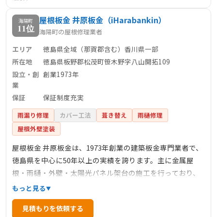
屋根板金 井原板金（iHarabankin）
海陽町
11位
海陽町の屋根修理業者
エリア
徳島県全域（那賀郡含む）香川県一部
所在地
徳島県板野郡松茂町笹木野字八山開拓109
設立・創
創業1973年
業
保証
保証制度充実
雨漏り修理
カバー工法
葺き替え
雨樋修理
屋根外壁塗装
屋根板金 井原板金は、1973年創業の建築板金専門業者で、
徳島県を中心に50年以上の実績を誇ります。主に金属屋
根・雨樋・外壁・太陽光パネル架台の施工を行っており、
確かな技術と職人の責任施工による高品質な工事が特徴で
もっと見る
す。保証制度も充実しており、施工後も安心して任せるこ
見積もりを依頼する
とができます。那賀郡を含む徳島県全域に対応し、迅速な