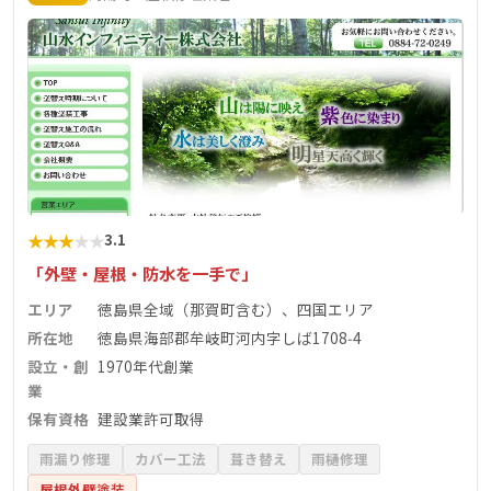
★
★
★
★
★
3.1
「外壁・屋根・防水を一手で」
エリア
徳島県全域（那賀町含む）、四国エリア
所在地
徳島県海部郡牟岐町河内字しば1708‑4
設立・創
1970年代創業
業
保有資格
建設業許可取得
雨漏り修理
カバー工法
葺き替え
雨樋修理
屋根外壁塗装