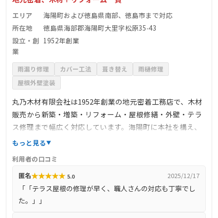
エリア
海陽町および徳島県南部、徳島市まで対応
所在地
徳島県海部郡海陽町大里字松原35‑43
設立・創
1952年創業
業
雨漏り修理
カバー工法
葺き替え
雨樋修理
屋根外壁塗装
丸乃木材有限会社は1952年創業の地元密着工務店で、木材
販売から新築・増築・リフォーム・屋根修繕・外壁・テラ
ス修理まで幅広く対応しています。海陽町に本社を構え、
住宅から宿泊コテージ、不動産仲介まで取り扱うワンスト
もっと見る
ップ体制を整備。公式サイトではテラス屋根の修繕事例な
利用者の口コミ
ど複数掲載されており、台風や経年劣化によるポリカ屋根
★
★
★
★
★
匿名
2025/12/17
5.0
交換など実績多数。現地調査や相談は無料で、連絡により
「「テラス屋根の修理が早く、職人さんの対応も丁寧でし
迅速対応が可能です。地元を熟知した職人が細やかに対応
た。」」
する安心感が特徴の企業です。