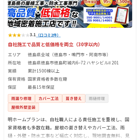
★
★
★
★
★
3.1
（口コミ2件）
自社施工で品質と低価格を両立（30字以内）
エリア
徳島県全域（徳島市・鳴門市・阿南市等）
所在地
徳島県徳島市徳島町城内6–72 ハヤシビルⅡ 201
実績
累計1500棟以上
保有資格
国家資格者多数在籍
保証
最長15年保証
雨漏り修理
カバー工法
葺き替え
雨樋修理
屋根外壁塗装
明ホームプランは、自社職人による責任施工を重視し、国
家資格者も多数在籍。屋根の葺き替えやカバー工法、雨
樋・外壁・防水工事など幅広く対応し、現地調査無料、見