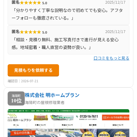
★
★
★
★
★
匿名
2025/12/17
5.0
しています。高圧洗浄から下地処理、塗装、板金、ネジ留
「分かりやすく丁寧な説明なので初めてでも安心。アフタ
めなど工程ごとに写真付きで施工事例を公開しており、施
ーフォローも徹底されている。」
工品質とアフターフォローの安心感が評価されています。
藍住町を中心に対応しており、初めて依頼する方にも分か
★
★
★
★
★
匿名
2025/12/17
5.0
りやすい丁寧な説明が好評。施工後のメンテナンス対応も
「相談・見積り無料、施工写真付きで進行が見える安心
整っており、信頼できる地元業者です。
感。地域密着・職人直営の姿勢が良い。」
口コミをもっと見る
見積もりを依頼する
確認日：2026-07-21
株式会社 明ホームプラン
海陽町
10位
海陽町の屋根修理業者