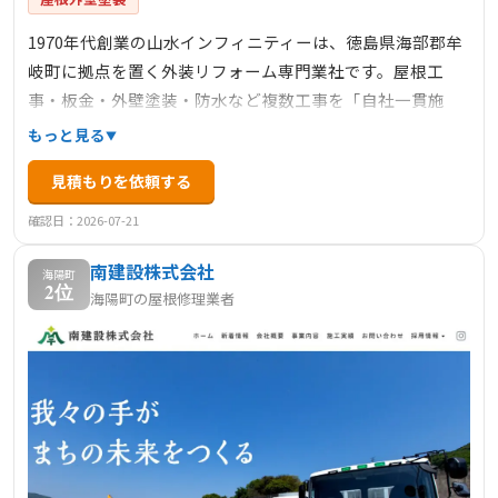
1970年代創業の山水インフィニティーは、徳島県海部郡牟
岐町に拠点を置く外装リフォーム専門業社です。屋根工
事・板金・外壁塗装・防水など複数工事を「自社一貫施
工」で手がけ、国の建設業許可を取得しています。屋根の
もっと見る
葺き替え、カバー工法、漆喰・板金・雨樋・防水など住ま
見積もりを依頼する
いを包括的に守るサービスが特徴。那賀町など徳島全域で
安心の現地対応と確かな技術に評価があります。
確認日：2026-07-21
南建設株式会社
海陽町
2位
海陽町の屋根修理業者