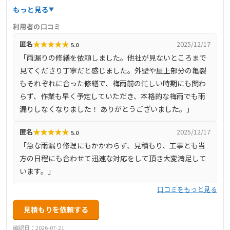
積り比較歓迎、最長15年保証・定期点検サポートといった
もっと見る
アフター体制も充実。累計1500棟以上の施工実績と高評価
利用者の口コミ
のGoogle口コミ4.8を誇り、地元徳島で信頼される地域密着
★
★
★
★
★
匿名
2025/12/17
5.0
店です。
「雨漏りの修繕を依頼しました。他社が見ないところまで
見てくださり丁寧だと感じました。外壁や屋上部分の亀裂
もそれぞれに合った修繕で、梅雨前の忙しい時期にも関わ
らず、作業も早く予定していただき、本格的な梅雨でも雨
漏りしなくなりました！ ありがとうございました。」
★
★
★
★
★
匿名
2025/12/17
5.0
「急な雨漏り修理にもかかわらず、見積もり、工事とも当
方の日程にも合わせて迅速な対応をして頂き大変満足して
います。」
口コミをもっと見る
見積もりを依頼する
確認日：2026-07-21