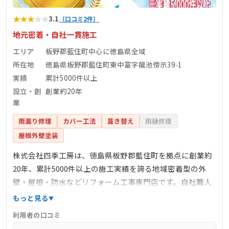
★
★
★
★
★
3.1
（口コミ2件）
地元密着・自社一貫施工
エリア
板野郡藍住町中心に徳島県全域
所在地
徳島県板野郡藍住町東中富字龍池傍示39‑1
実績
累計5000件以上
設立・創
創業約20年
業
雨漏り修理
カバー工法
葺き替え
雨樋修理
屋根外壁塗装
株式会社四季工房は、徳島県板野郡藍住町を拠点に創業約
20年、累計5000件以上の施工実績を誇る地域密着型の外
壁・屋根・防水などリフォーム工事専門店です。自社職人
による一貫施工で中間マージンを省き、丁寧かつ明朗な価
もっと見る
格提供を実現。屋根塗装、漆喰補修、立平葺きカバー工
利用者の口コミ
法、板金工事、雨漏り補修、ベランダ防水など幅広く対応