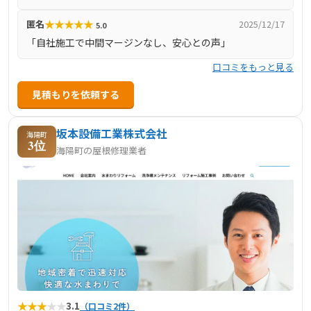
フによる丁寧な施工が評判で、無料調査・見積りで地域住
★
★
★
★
★
匿名
2025/12/17
5.0
民に寄り添う会社です。
「自社施工で中間マージンなし、安心との声」
口コミをもっと見る
見積もりを依頼する
坂本設備工業株式会社
海陽町
3位
海陽町の屋根修理業者
★
★
★
★
★
3.1
（口コミ2件）