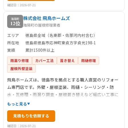
対応と丁寧な仕上がりで地元からの信頼も厚い企業です。
確認日：2026-07-21
株式会社 飛鳥ホームズ
海陽町
12位
海陽町の屋根修理業者
エリア
徳島県全域（名東郡・佐那河内村含む）
所在地
徳島県徳島市応神町東貞方字貞光198‑1
実績
累計1500件以上
雨漏り修理
カバー工法
葺き替え
雨樋修理
屋根外壁塗装
飛鳥ホームズは、徳島市を拠点とする職人直営のリフォー
ム専門店です。外壁・屋根塗装、雨樋・シーリング・防
水・瓦修理・雨漏り調査・屋根葺き替えなど幅広い工事に
対応し、地域密着の姿勢を貫いています。ショールームを
もっと見る
持たず、宣伝費を抑えることで施工価格を削減。見積から
見積もりを依頼する
施工まで全て職人が直接対応し、無理な営業はせず、作業
後の清掃・説明を丁寧に行う姿勢で信頼を築いています。
確認日：2026-07-21