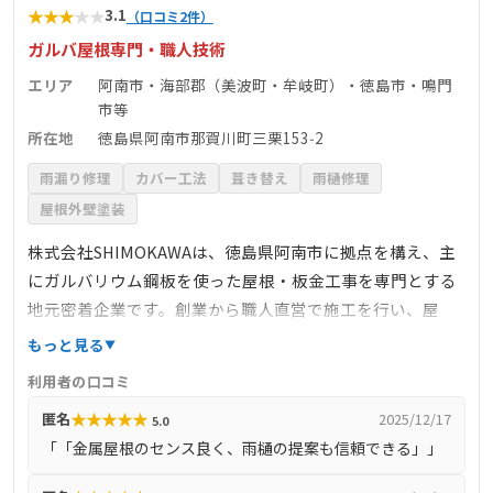
★
★
★
★
★
3.1
（口コミ2件）
ガルバ屋根専門・職人技術
エリア
阿南市・海部郡（美波町・牟岐町）・徳島市・鳴門
市等
所在地
徳島県阿南市那賀川町三栗153‑2
雨漏り修理
カバー工法
葺き替え
雨樋修理
屋根外壁塗装
株式会社SHIMOKAWAは、徳島県阿南市に拠点を構え、主
にガルバリウム鋼板を使った屋根・板金工事を専門とする
地元密着企業です。創業から職人直営で施工を行い、屋
根・雨樋・外壁金属工事など建築板金全般をカバー。ドロ
もっと見る
ーンや現地調査による無料診断対応のほか、施工事例では
利用者の口コミ
カバー工法・角波・棟板金交換・雨樋修繕・外壁金属サイ
★
★
★
★
★
匿名
2025/12/17
5.0
ディングなどが豊富に紹介されています。口コミでは「セ
「「金属屋根のセンス良く、雨樋の提案も信頼できる」」
ンスの良い屋根」「雨樋・板金も安心施工」と評価され、
地域での信頼も厚く、美波町など海部郡の工事にも柔軟に