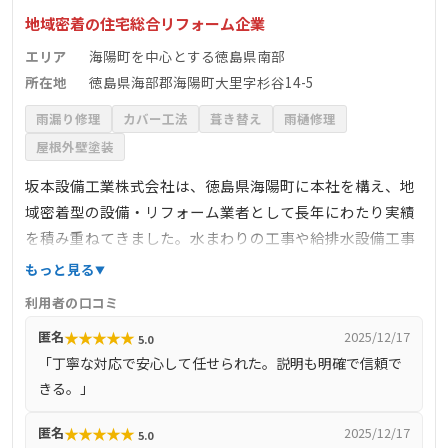
地域密着の住宅総合リフォーム企業
エリア
海陽町を中心とする徳島県南部
所在地
徳島県海部郡海陽町大里字杉谷14-5
雨漏り修理
カバー工法
葺き替え
雨樋修理
屋根外壁塗装
坂本設備工業株式会社は、徳島県海陽町に本社を構え、地
域密着型の設備・リフォーム業者として長年にわたり実績
を積み重ねてきました。水まわりの工事や給排水設備工事
のほか、屋根修理や雨樋の交換といった外装工事にも対応
もっと見る
しており、戸建て住宅から公共施設まで多岐にわたる施工
利用者の口コミ
実績があります。現地調査や見積もりも無料で対応してお
★
★
★
★
★
匿名
2025/12/17
5.0
り、地元住民から信頼される施工力と、アフターフォロー
「丁寧な対応で安心して任せられた。説明も明確で信頼で
の体制にも定評があります。
きる。」
★
★
★
★
★
匿名
2025/12/17
5.0