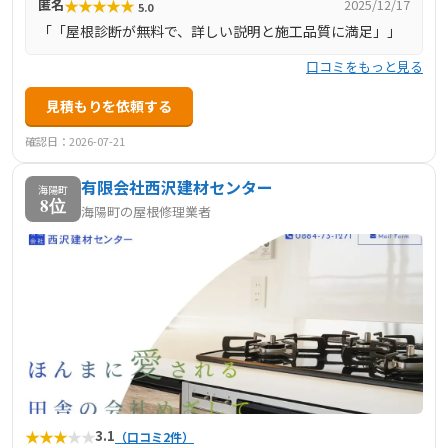
★
★
★
★
★
匿名
2025/12/17
5.0
ます。
「「屋根診断が無料で、詳しい説明と施工品質に満足」」
口コミをもっと見る
見積もりを依頼する
確認日：2026-07-21
有限会社西沢建材センター
海陽町
8位
海陽町の屋根修理業者
★
★
★
★
★
3.1
（口コミ2件）