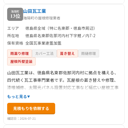
年間150件以上の小～中規模案件を手がけ、累計1500件以
山田瓦工業
上の実績。佐那河内村など名東郡エリアにも柔軟に対応
海陽町
13位
海陽町の屋根修理業者
し、迅速かつ質の高い施工を提供しています。
エリア
徳島県全域（特に名東郡・徳島市周辺）
所在地
徳島県名東郡佐那河内村下字鯉ノ内7‑2
保有資格
全国瓦事業連盟加盟
雨漏り修理
カバー工法
葺き替え
雨樋修理
屋根外壁塗装
山田瓦工業は、徳島県名東郡佐那河内村に拠点を構える、
四代続く瓦工事専門業者です。瓦屋根の葺き替えや修理、
漆喰補修、太陽光パネル設置対応工事など幅広い屋根工事
を提供。長年の経験と技術に基づく丁寧な施工で、地域の
もっと見る
信頼を集めています。相談・見積は無料で、現地調査を通
見積もりを依頼する
じて最適な修繕方法を提案。全国瓦事業連盟に加盟してお
り、安全・安心・適正価格での施工が特長です。完全自社
確認日：2026-07-21
施工による安心対応で、名東郡をはじめとする徳島県内で