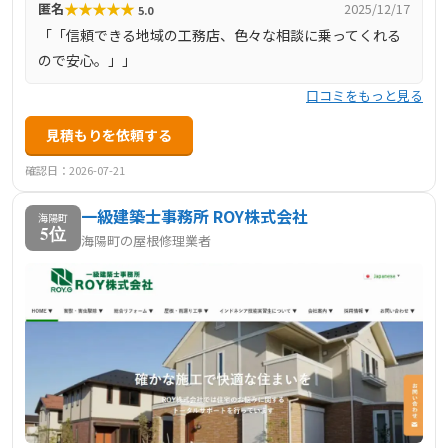
★
★
★
★
★
匿名
2025/12/17
5.0
「「信頼できる地域の工務店、色々な相談に乗ってくれる
ので安心。」」
口コミをもっと見る
見積もりを依頼する
確認日：2026-07-21
一級建築士事務所 ROY株式会社
海陽町
5位
海陽町の屋根修理業者