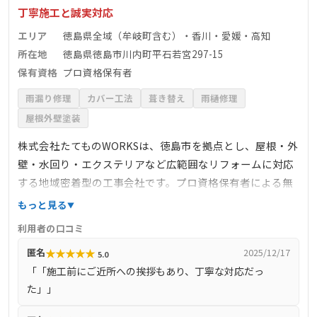
丁寧施工と誠実対応
エリア
徳島県全域（牟岐町含む）・香川・愛媛・高知
所在地
徳島県徳島市川内町平石若宮297-15
保有資格
プロ資格保有者
雨漏り修理
カバー工法
葺き替え
雨樋修理
屋根外壁塗装
株式会社たてものWORKSは、徳島市を拠点とし、屋根・外
壁・水回り・エクステリアなど広範囲なリフォームに対応
する地域密着型の工事会社です。プロ資格保有者による無
料屋根・外壁診断を実施し、雨漏り調査や耐震診断も可。
もっと見る
自社設計と施工チームによる一貫対応で、中間マージンを
利用者の口コミ
カットしつつ誠実な価格提示を実現しています。リフォー
★
★
★
★
★
匿名
2025/12/17
5.0
ム瑕疵保険加入、アフターフォロー完備で、地域での信頼
「「施工前にご近所への挨拶もあり、丁寧な対応だっ
も厚く、丁寧な施工と細やかな説明で利用者評価も高いで
た」」
す。牟岐町を含む徳島南部でも現地調査・修繕に対応して
おり、住まいのホームパートナーとして安心して依頼でき