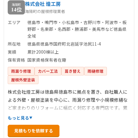
株式会社 煌工房
信頼される屋根の専門家です。
海陽町
14位
海陽町の屋根修理業者
エリア
徳島市・鳴門市・小松島市・吉野川市・阿波市・板
野郡・名東郡・名西郡・勝浦郡・美馬市など徳島県
全域
所在地
徳島県徳島市国府町北岩延字池尻11-4
実績
累計2000棟以上
保有資格
国家資格保有者在籍
雨漏り修理
カバー工法
葺き替え
雨樋修理
屋根外壁塗装
株式会社煌工房は徳島県徳島市に拠点を置き、自社職人に
よる外壁・屋根塗装を中心に、雨漏り修理や小規模修繕な
ど家まわりのリフォームに幅広く対応する専門店です。累
計2000棟以上の施工実績を誇り、品質・価格・アフターサ
もっと見る
ービスを強みとしています。国家資格保有者が在籍し、定
見積もりを依頼する
期点検やキャンペーン、来店予約特典など顧客に寄り添っ