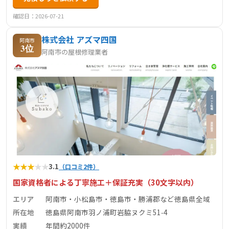
確認日：2026-07-21
株式会社 アズマ四国
阿南市
3位
阿南市の屋根修理業者
★
★
★
★
★
3.1
（口コミ2件）
国家資格者による丁寧施工＋保証充実（30文字以内）
エリア
阿南市・小松島市・徳島市・勝浦郡など徳島県全域
所在地
徳島県阿南市羽ノ浦町岩脇ヌクミ51‑4
実績
年間約2000件