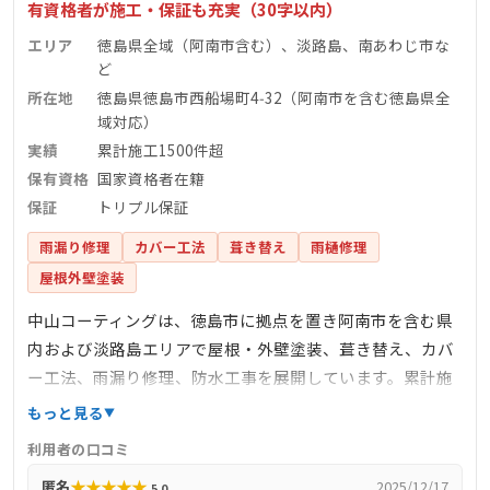
有資格者が施工・保証も充実（30字以内）
エリア
徳島県全域（阿南市含む）、淡路島、南あわじ市な
ど
所在地
徳島県徳島市西船場町4‑32（阿南市を含む徳島県全
域対応）
実績
累計施工1500件超
保有資格
国家資格者在籍
保証
トリプル保証
雨漏り修理
カバー工法
葺き替え
雨樋修理
屋根外壁塗装
中山コーティングは、徳島市に拠点を置き阿南市を含む県
内および淡路島エリアで屋根・外壁塗装、葺き替え、カバ
ー工法、雨漏り修理、防水工事を展開しています。累計施
工1500件超、阿南市単独で500件超の実績を誇り、全工程
もっと見る
を国家資格者と専門職人が対応。高耐久の塗料使用と丁寧
利用者の口コミ
な下地処理、最大5回施工の屋根塗装、トリプル保証による
★
★
★
★
★
匿名
2025/12/17
5.0