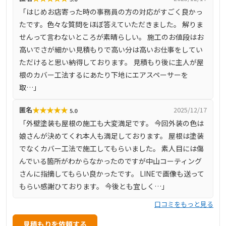
長期アフターケアが好評です。Google口コミでも高評価
「はじめお店寄った時の事務員の方の対応がすごく良かっ
で、安心品質を求める地元顧客から信頼されています。
たです。色々な質問をほぼ答えていただきました。 解りま
せんって言わないところが素晴らしい。 施工のお値段はお
高いでさが細かい見積もりで高い分は高いお仕事をしてい
ただけると思い納得しております。 見積もり後に主人が屋
根のカバー工法するにあたり下地にエアスペーサーを
取…」
★
★
★
★
★
匿名
2025/12/17
5.0
「外壁塗装も屋根の施工も大変満足です。 今回外装の色は
娘さんが決めてくれ本人も満足しております。 屋根は塗装
でなくカバー工法で施工してもらいました。 素人目には傷
んでいる箇所がわからなかったのですが中山コーティング
さんに指摘してもらい良かったです。 LINEで画像も送って
もらい感謝ひております。 今後とも宜しく…」
口コミをもっと見る
見積もりを依頼する