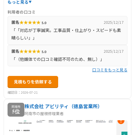
もっと見る
対応が可能。全日本瓦工事業連盟認定店であり、工技士・
利用者の口コミ
診断士の有資格者が在籍。施工実績や施工の流れはウェブ
★
★
★
★
★
匿名
2025/12/17
5.0
サイトの事例紹介ページにて随時更新されています。地域
「「対応が丁寧誠実。工事品質・仕上がり・スピードも素
に愛される技術と対応力で、地元住宅の屋根を次世代まで
晴らしい」」
守ります。
★
★
★
★
★
匿名
2025/12/17
5.0
「（他媒体での口コミ確認不可のため、無し）」
口コミをもっと見る
見積もりを依頼する
確認日：2026-07-21
株式会社 アビリティ（徳島営業所）
阿南市
5位
阿南市の屋根修理業者