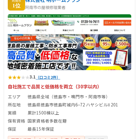
阿南市
1位
阿南市の屋根修理業者
★
★
★
★
★
3.1
（口コミ2件）
自社施工で品質と低価格を両立（30字以内）
エリア
徳島県全域（徳島市・鳴門市・阿南市等）
所在地
徳島県徳島市徳島町城内6–72 ハヤシビルⅡ 201
実績
累計1500棟以上
保有資格
国家資格者多数在籍
保証
最長15年保証