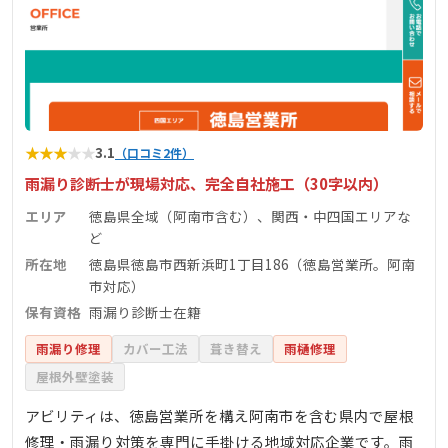
★
★
★
★
★
3.1
（口コミ2件）
雨漏り診断士が現場対応、完全自社施工（30字以内）
エリア
徳島県全域（阿南市含む）、関西・中四国エリアな
ど
所在地
徳島県徳島市西新浜町1丁目186（徳島営業所。阿南
市対応）
保有資格
雨漏り診断士在籍
雨漏り修理
カバー工法
葺き替え
雨樋修理
屋根外壁塗装
アビリティは、徳島営業所を構え阿南市を含む県内で屋根
修理・雨漏り対策を専門に手掛ける地域対応企業です。雨