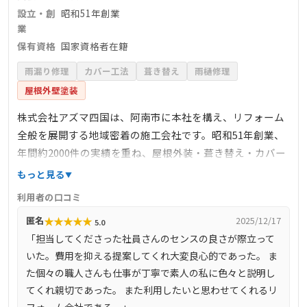
設立・創
昭和51年創業
業
保有資格
国家資格者在籍
雨漏り修理
カバー工法
葺き替え
雨樋修理
屋根外壁塗装
株式会社アズマ四国は、阿南市に本社を構え、リフォーム
全般を展開する地域密着の施工会社です。昭和51年創業、
年間約2000件の実績を重ね、屋根外装・葺き替え・カバー
工法・雨漏り修理・塗装・防水工事を自社施工で提供。
もっと見る
LIXILリフォームショップ加盟店として信頼され、国家資格
利用者の口コミ
者が在籍し、体感型ショールームやカラーシミュレーショ
★
★
★
★
★
匿名
2025/12/17
5.0
ンによる提案力が強みです。阿南市T様邸、Y様邸等の現場
「担当してくださった社員さんのセンスの良さが際立って
ブログで具体的な施工が確認でき、丁寧な調査・施工・ア
いた。費用を抑える提案してくれ大変良心的であった。 ま
フターも地域から高い評価を受けています。
た個々の職人さんも仕事が丁寧で素人の私に色々と説明し
てくれ親切であった。 また利用したいと思わせてくれるリ