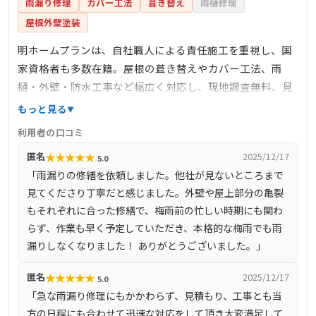
雨漏り修理
カバー工法
葺き替え
雨樋修理
屋根外壁塗装
明ホームプランは、自社職人による責任施工を重視し、国
家資格者も多数在籍。屋根の葺き替えやカバー工法、雨
樋・外壁・防水工事など幅広く対応し、現地調査無料、見
積り比較歓迎、最長15年保証・定期点検サポートといった
もっと見る
アフター体制も充実。累計1500棟以上の施工実績と高評価
利用者の口コミ
のGoogle口コミ4.8を誇り、地元徳島で信頼される地域密着
★
★
★
★
★
匿名
2025/12/17
5.0
店です。
「雨漏りの修繕を依頼しました。他社が見ないところまで
見てくださり丁寧だと感じました。外壁や屋上部分の亀裂
もそれぞれに合った修繕で、梅雨前の忙しい時期にも関わ
らず、作業も早く予定していただき、本格的な梅雨でも雨
漏りしなくなりました！ ありがとうございました。」
★
★
★
★
★
匿名
2025/12/17
5.0
「急な雨漏り修理にもかかわらず、見積もり、工事とも当
方の日程にも合わせて迅速な対応をして頂き大変満足して