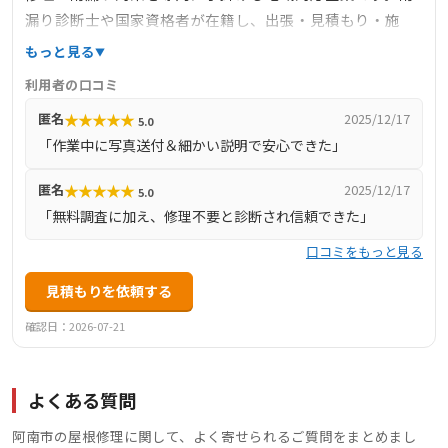
漏り診断士や国家資格者が在籍し、出張・見積もり・施
工・アフターまで完全自社施工。料金体系は27500円〜の
もっと見る
明瞭設定（雨漏り・屋根修理）、クレジット決済・損保加
利用者の口コミ
入で安心。実績豊富で、現場写真やブログ報告により進捗
★
★
★
★
★
匿名
2025/12/17
5.0
が視覚で確認できる点も顧客に好評。丁寧な対応とスピー
「作業中に写真送付＆細かい説明で安心できた」
ディな対応力が評価されています。
★
★
★
★
★
匿名
2025/12/17
5.0
「無料調査に加え、修理不要と診断され信頼できた」
口コミをもっと見る
見積もりを依頼する
確認日：2026-07-21
よくある質問
阿南市の屋根修理に関して、よく寄せられるご質問をまとめまし