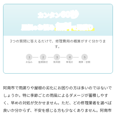
60秒
カンタン
無料
屋根
お悩み
見積り
の
で
3つの質問に答えるだけで、修理費用の概算がすぐ分かりま
す。
1
2
3
4
5
お悩み
屋根素材
築年数
重視点
概算・依頼
阿南市で雨漏りや屋根の劣化にお困りの方は多いのではないで
しょうか。特に季節ごとの雨風によるダメージが蓄積しやす
く、早めの対処が欠かせません。ただ、どの修理業者を選べば
良いか分からず、不安を感じる方も少なくありません。阿南市