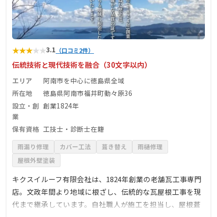
★
★
★
★
★
3.1
（口コミ2件）
伝統技術と現代技術を融合（30文字以内）
エリア
阿南市を中心に徳島県全域
所在地
徳島県阿南市福井町動々原36
設立・創
創業1824年
業
保有資格
工技士・診断士在籍
雨漏り修理
カバー工法
葺き替え
雨樋修理
屋根外壁塗装
キクスイルーフ有限会社は、1824年創業の老舗瓦工事専門
店。文政年間より地域に根ざし、伝統的な瓦屋根工事を現
代まで継承しています。自社職人が施工を担当し、屋根葺
き替え・漆喰詰め直し・雨漏り補修・板金工事など幅広い