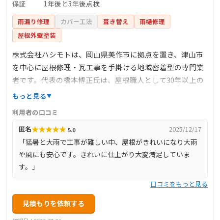
保証
1年後と3年後点検
雨漏り修理
カバー工法
葺き替え
雨樋修理
屋根外壁塗装
株式会社ハシモトは、岡山県美作市に拠点を置き、津山市
を中心に屋根修理・瓦工事を手掛ける地域密着型の専門業
者です。代表の橋本博正氏は、屋根職人として30年以上の
経験を持ち、全国の災害現場での修繕経験も豊富です。瓦
もっと見る
屋根の修理や雨漏り対応、雨樋修理、太陽光パネル設置な
利用者の口コミ
ど、幅広い工事に対応しています。無料の屋根診断を実施
★
★
★
★
★
匿名
2025/12/17
5.0
しており、しっくいやコーキング剤の補修も行っていま
「猛暑と大雨で工事が難しい中、屋根がきれいになり大雨
す。施工後のアフターサービスも充実しており、1年後と3
や風にも安心です。きれいに仕上がり大変満足していま
年後に点検を行い、必要に応じて無料で手直しを行ってい
す。」
ます。地域の皆様の安心・安全な暮らしを支えるため、丁
寧な施工と誠実な対応を心掛けています。
口コミをもっと見る
見積もりを依頼する