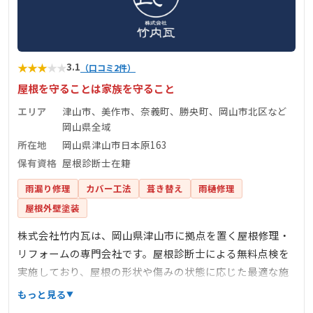
★
★
★
★
★
3.1
（口コミ2件）
屋根を守ることは家族を守ること
エリア
津山市、美作市、奈義町、勝央町、岡山市北区など
岡山県全域
所在地
岡山県津山市日本原163
保有資格
屋根診断士在籍
雨漏り修理
カバー工法
葺き替え
雨樋修理
屋根外壁塗装
株式会社竹内瓦は、岡山県津山市に拠点を置く屋根修理・
リフォームの専門会社です。屋根診断士による無料点検を
実施しており、屋根の形状や傷みの状態に応じた最適な施
工プランを提供しています。和瓦や洋瓦の葺き替え、雨漏
もっと見る
り修理、遮熱工事、外装リフォームなど幅広いサービスを