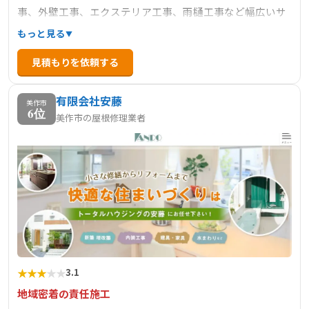
事、外壁工事、エクステリア工事、雨樋工事など幅広いサ
ービスを提供しています。特に、スレート屋根の棟板金工
もっと見る
事においては、風の影響を受けやすい箇所の点検・修理を
見積もりを依頼する
重視しており、釘の浮きや錆びによる雨漏りの防止に努め
ています。施工の流れとしては、足場・メッシュシートの
有限会社安藤
設置、既存板金・貫板の撤去、下地処理、新規貫板・板金
美作市
6位
美作市の屋根修理業者
の設置、工事終了といった工程を丁寧に行っています。地
域密着型のサービスで、お客様のニーズに応じた最適な工
法を提案し、無料で見積もりを提供しています。
★
★
★
★
★
3.1
地域密着の責任施工