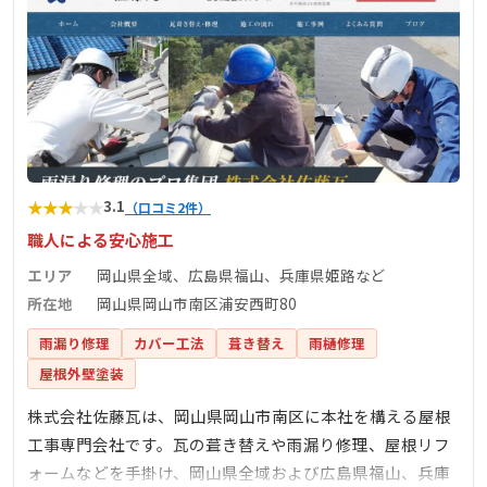
★
★
★
★
★
3.1
（口コミ2件）
職人による安心施工
エリア
岡山県全域、広島県福山、兵庫県姫路など
所在地
岡山県岡山市南区浦安西町80
雨漏り修理
カバー工法
葺き替え
雨樋修理
屋根外壁塗装
株式会社佐藤瓦は、岡山県岡山市南区に本社を構える屋根
工事専門会社です。瓦の葺き替えや雨漏り修理、屋根リフ
ォームなどを手掛け、岡山県全域および広島県福山、兵庫