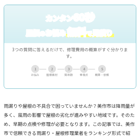
60秒
カンタン
無料
屋根
お悩み
見積り
の
で
3つの質問に答えるだけで、修理費用の概算がすぐ分かりま
す。
1
2
3
4
5
お悩み
屋根素材
築年数
重視点
概算・依頼
雨漏りや屋根の不具合で困っていませんか？美作市は降雨量が
多く、風雨の影響で屋根の劣化が進みやすい地域です。そのた
め、早期の点検や修理が必要となります。この記事では、美作
市で信頼できる雨漏り・屋根修理業者をランキング形式で紹