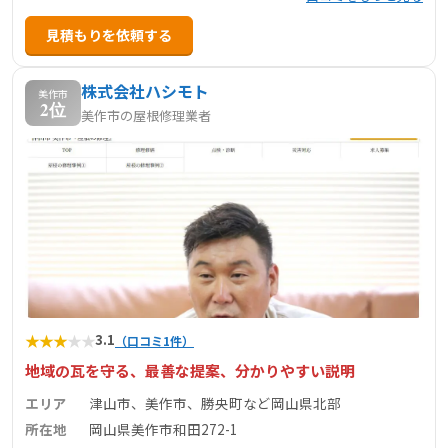
見積もりを依頼する
株式会社ハシモト
美作市
2位
美作市の屋根修理業者
★
★
★
★
★
3.1
（口コミ1件）
地域の瓦を守る、最善な提案、分かりやすい説明
エリア
津山市、美作市、勝央町など岡山県北部
所在地
岡山県美作市和田272-1