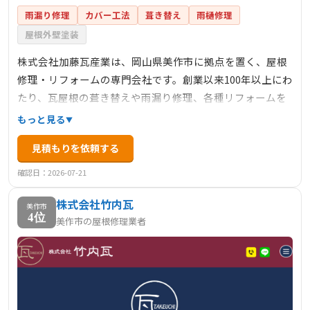
雨漏り修理
カバー工法
葺き替え
雨樋修理
屋根外壁塗装
株式会社加藤瓦産業は、岡山県美作市に拠点を置く、屋根
修理・リフォームの専門会社です。創業以来100年以上にわ
たり、瓦屋根の葺き替えや雨漏り修理、各種リフォームを
手掛けています。瓦屋根工事技士や1級かわらぶき技能士な
もっと見る
どの資格を持つ職人が在籍し、安心・安全な施工を提供し
見積もりを依頼する
ています。地域密着型のサービスで、お客様のニーズに応
じた最適な工法を提案し、無料で見積もりを提供していま
確認日：2026-07-21
す。
株式会社竹内瓦
美作市
4位
美作市の屋根修理業者