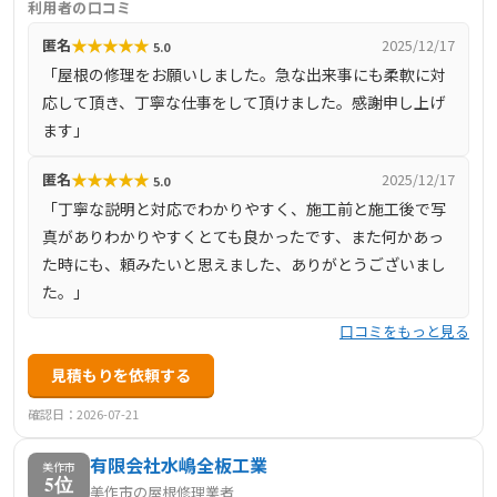
利用者の口コミ
手掛けています。また、地域の気候や家屋の特性に合わせ
★
★
★
★
★
匿名
2025/12/17
5.0
た丁寧な施工を心がけており、地域密着型のサービスを提
「屋根の修理をお願いしました。急な出来事にも柔軟に対
供しています。
応して頂き、丁寧な仕事をして頂けました。感謝申し上げ
ます」
★
★
★
★
★
匿名
2025/12/17
5.0
「丁寧な説明と対応でわかりやすく、施工前と施工後で写
真がありわかりやすくとても良かったです、また何かあっ
た時にも、頼みたいと思えました、ありがとうございまし
た。」
口コミをもっと見る
見積もりを依頼する
確認日：2026-07-21
有限会社水嶋全板工業
美作市
5位
美作市の屋根修理業者