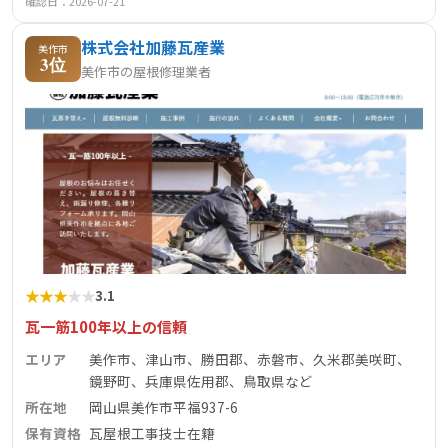
確認日：2026-07-21
株式会社加藤瓦産業
美作市
3位
美作市の屋根修理業者
★
★
★
★
★
3.1
瓦一筋100年以上の信頼
エリア
美作市、津山市、勝田郡、赤磐市、久米郡美咲町、
鏡野町、兵庫県佐用郡、鳥取県など
所在地
岡山県美作市平福937-6
保有資格
瓦屋根工事技士在籍