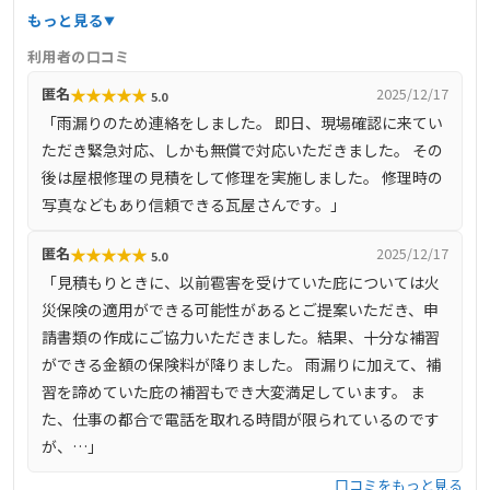
県姫路などの地域に対応しています。職人が直接お客様の
もっと見る
もとへ伺い、長持ちする施工や予算に合わせたプランを提
利用者の口コミ
案。営業マンを介さず、職人が打ち合わせから施工まで一
★
★
★
★
★
匿名
2025/12/17
5.0
貫して対応するため、安心感があります。無料相談・無料
「雨漏りのため連絡をしました。 即日、現場確認に来てい
見積もりを実施しており、ドローンを活用した屋根診断も
ただき緊急対応、しかも無償で対応いただきました。 その
導入しています。
後は屋根修理の見積をして修理を実施しました。 修理時の
写真などもあり信頼できる瓦屋さんです。」
★
★
★
★
★
匿名
2025/12/17
5.0
「見積もりときに、以前雹害を受けていた庇については火
災保険の適用ができる可能性があるとご提案いただき、申
請書類の作成にご協力いただきました。結果、十分な補習
ができる金額の保険料が降りました。 雨漏りに加えて、補
習を諦めていた庇の補習もでき大変満足しています。 ま
た、仕事の都合で電話を取れる時間が限られているのです
が、…」
口コミをもっと見る