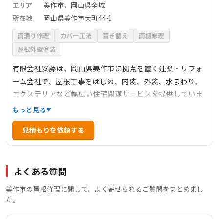
エリア
美作市、岡山県全域
所在地
岡山県美作市大町44-1
雨漏り修理
カバー工法
葺き替え
雨樋修理
屋根外壁塗装
有限会社安藤は、岡山県美作市に拠点を置く建築・リフォ
ーム会社で、屋根工事をはじめ、内装、外装、水まわり、
エクステリアなど幅広い住宅関連サービスを提供していま
す。屋根工事では、葺き替え、カバー工法、板金工事、漆
もっと見る
喰工事、雨樋工事など多岐にわたる対応が可能です。特
見積もりを依頼する
に、屋根の点検やメンテナンスを通じて、雨漏りや瓦の劣
化などの問題を早期に発見し、適切な修理を行うことに注
力しています。地域密着型のサービスを提供し、無料相
よくある質問
談・見積もりにも対応しています。
美作市の屋根修理に関して、よく寄せられるご質問をまとめまし
た。