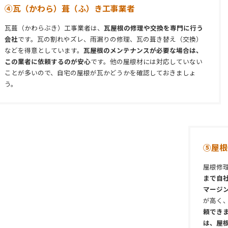
④瓦（かわら）葺（ふ）き工事業者
瓦葺（かわらぶき）工事業者は、
瓦屋根の修理や交換を専門に行う
会社
です。瓦の割れやズレ、雨漏りの修理、瓦の葺き替え（交換）
などを得意としています。
瓦屋根のメンテナンスが必要な場合は、
この業者に依頼するのが安心
です。他の屋根材には対応していない
ことが多いので、自宅の屋根が瓦かどうかを確認しておきましょ
う。
⑤屋根
屋根修
まで自
マージ
が高く
頼でき
は、屋