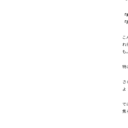
「
「
こ
れ
も
特
さ
よ
で
焦