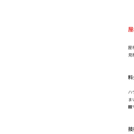
屋
屋
見
料
ハ
ま
頼
技