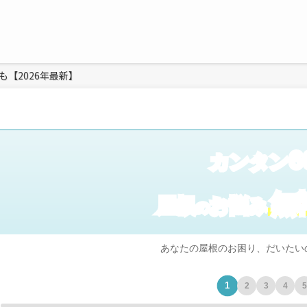
【2026年最新】
6
カンタン
無
屋根
お悩み
の
あなたの屋根のお困り、だいたい
1
2
3
4
5