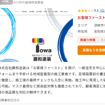
2位
大川村の屋根修理業者
★
★
★
★
★
3.1
（口
お客様ファース
エリア
須崎市
所在地
高知県
雨漏り修理
カ
見積もりを依
株式会社藤和塗装は「お客様ファースト」を掲げ、一般住宅を中心
フォームまで手掛ける地域密着型の施工業者です。足場設置前の養
を徹底し、施工後の最終チェックも入念に実施。施工中に発見した
応可能。マスク着用など感染症対策も徹底されており、顧客満足に
様の高品質な対応が期待できます。
利用者の口コミ