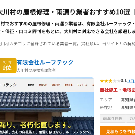
大川村の屋根修理・雨漏り業者おすすめ10選
川村でおすすめの屋根修理・雨漏り業者は、有限会社ルーフテック
績・保証・口コミ評判をもとに、大川村に対応できる会社を厳選し
大川村カテゴリに登録されている業者一覧。掲載順は、当サイトとの契
有限会社ルーフテック
大川村
1位
大川村の屋根修理業者
★
★
★
★
★
3.1
（口
自社施工・地域
エリア
高知県
所在地
高知県高
雨漏り修理
カ
見積もりを依