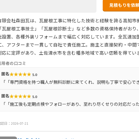
見積もりを依
有限会社森田瓦は、瓦屋根工事に特化した技術と経験を誇る高知市
「瓦屋根工事技士」「瓦屋根診断士」など多数の資格保持者がおり
光設置、各種外装リフォームまで幅広く対応しています。全瓦連加
工、アフターまで一貫して自社で責任施工。施主と直接契約・中間
対応に定評があり、土佐清水市を含む幡多地域で高い信頼を得てい
利用者の口コミ
★
★
★
★
★
匿名
5.0
「「専門資格を持つ職人が無料診断に来てくれ、説明も丁寧で安心で
★
★
★
★
★
匿名
5.0
「「施工後も定期点検やフォローがあり、至れり尽くせりの対応だっ
認日：2026-07-21