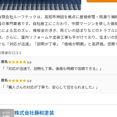
有限会社ルーフテックは、高知市神田を拠点に屋根修理・雨漏り補
着の専門業者です。自社施工にこだわり、中間マージンを排した価
化による瓦のズレ、棟板金の浮き、雨どいの詰まりなどのトラブル
修。さらに、室内リフォームや塗装工事も手がけており、住まいの
でも「対応が迅速」「説明が丁寧」「価格が明朗」と高評価。信頼
利用者の口コミ
★
★
★
★
★
匿名
5.0
「「対応が迅速で、説明も丁寧。価格も明朗で信頼できる」」
★
★
★
★
★
匿名
5.0
「「職人さんの対応が丁寧で、安心して任せられました」」
株式会社藤和塗装
大川村