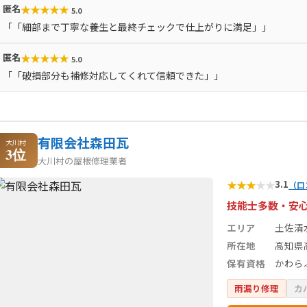
★
★
★
★
★
匿名
5.0
「「細部まで丁寧な養生と最終チェックで仕上がりに満足」」
★
★
★
★
★
匿名
5.0
「「破損部分も補修対応してくれて信頼できた」」
有限会社森田瓦
大川村
3位
大川村の屋根修理業者
★
★
★
★
★
3.1
（口
技能士多数・安
エリア
土佐清
所在地
高知県
保有資格
かわら
雨漏り修理
カ