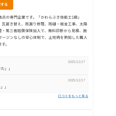
頼する
拠点の専門企業です。「かわらぶき技能士1級」
、瓦葺き替え、雨漏り修理、雨樋・板金工事、太陽
盟・第三者賠償保険加入で、無料診断から見積、施
マージンなしの安心体制で、土地柄を熟知した職人
ます。
2025/12/17
きた」」
2025/12/17
た」」
口コミをもっと見る