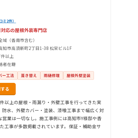
コミ2件）
者対応の屋根外装専門店
全域（香南市含む）
知市高須新町2丁目1-38 松栄ビル1F
万件以上
格者在籍
バー工法
葺き替え
雨樋修理
屋根外壁塗装
頼する
万件以上の屋根・雨漏り・外壁工事を行ってきた実
、防水、外壁カバー・塗装、漆喰工事まで幅広く対
な営業は一切なし。施工事例には高知市Y様邸や香
いた工事が多数掲載されています。保証・補助金サ