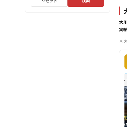
リセット
検索
大
実
※ 