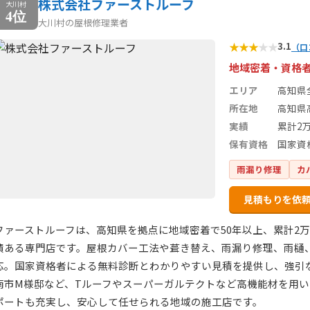
株式会社ファーストルーフ
大川村
4位
大川村の屋根修理業者
★
★
★
★
★
3.1
（口
地域密着・資格
エリア
高知県
所在地
高知県高
実績
累計2
保有資格
国家資
雨漏り修理
カ
見積もりを依
ファーストルーフは、高知県を拠点に地域密着で50年以上、累計2
績ある専門店です。屋根カバー工法や葺き替え、雨漏り修理、雨樋
応。国家資格者による無料診断とわかりやすい見積を提供し、強引
南市M様邸など、Tルーフやスーパーガルテクトなど高機能材を用
ポートも充実し、安心して任せられる地域の施工店です。