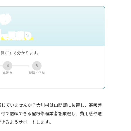
0秒
料
見積り
で
概算がすぐ分かります。
4
5
重視点
概算・依頼
感じていませんか？大川村は山間部に位置し、寒暖差
川村で信頼できる屋根修理業者を厳選し、費用感や選
できるようサポートします。