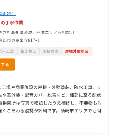
コミ2件）
トの丁寧作業
を含む高知県全域、四国エリアも相談可
高知市東秦泉寺817−1
バー工法
葺き替え
雨樋修理
屋根外壁塗装
頼する
に工場や商業施設の屋根・外壁塗装、防水工事、リ
生や室外機・配管カバー脱着など、細部に至る配慮
破損箇所は写真で確認したうえ補修し、不要物も対
強くこだわる姿勢が評判です。須崎市エリアでも同