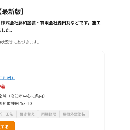
【最新版】
・株式会社藤和塗装・有限会社森田瓦などです。施工
ました。
約状況等に基づきます。
コミ2件）
密着
全域（高知市中心に県内）
知市神田753‑10
バー工法
葺き替え
雨樋修理
屋根外壁塗装
頼する