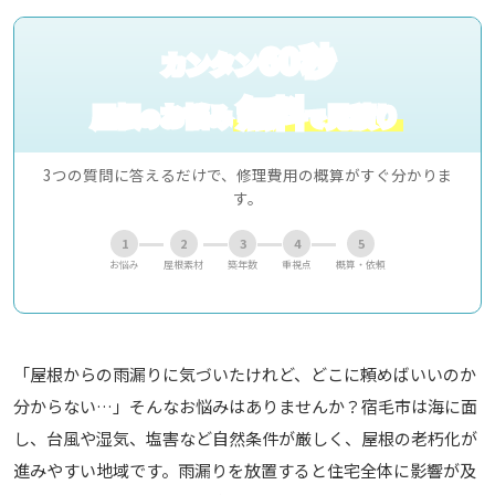
60秒
カンタン
無料
屋根
お悩み
見積り
の
で
3つの質問に答えるだけで、修理費用の概算がすぐ分かりま
す。
1
2
3
4
5
お悩み
屋根素材
築年数
重視点
概算・依頼
「屋根からの雨漏りに気づいたけれど、どこに頼めばいいのか
分からない…」そんなお悩みはありませんか？宿毛市は海に面
し、台風や湿気、塩害など自然条件が厳しく、屋根の老朽化が
進みやすい地域です。雨漏りを放置すると住宅全体に影響が及