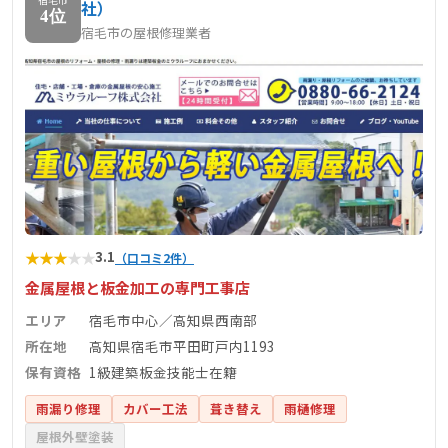
社）
4位
宿毛市の屋根修理業者
★
★
★
★
★
3.1
（口コミ2件）
金属屋根と板金加工の専門工事店
エリア
宿毛市中心／高知県西南部
所在地
高知県宿毛市平田町戸内1193
保有資格
1級建築板金技能士在籍
雨漏り修理
カバー工法
葺き替え
雨樋修理
屋根外壁塗装