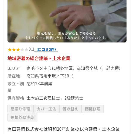
★
★
★
★
★
3.1
（口コミ2件）
地域密着の総合建築・土木企業
エリア
宿毛市を中心に幡多地区、高知県全域（一部実績）
所在地
高知県宿毛市坂ノ下30−3
設立・創
昭和28年創業
業
保有資格
土木施工管理技士、2級建築士
雨漏り修理
カバー工法
葺き替え
雨樋修理
屋根外壁塗装
有田建築株式会社は昭和28年創業の総合建築・土木企業