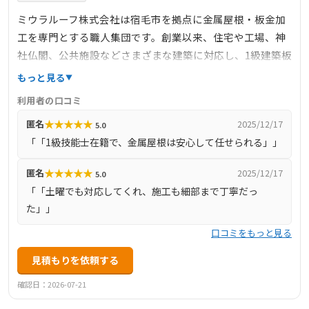
ミウラルーフ株式会社は宿毛市を拠点に金属屋根・板金加
工を専門とする職人集団です。創業以来、住宅や工場、神
社仏閣、公共施設などさまざまな建築に対応し、1級建築板
金技能士の資格保有者が在籍。屋根の葺き替え・カバー工
もっと見る
法だけでなく、銅葺きや雨樋修理、外壁対応、建物補修な
利用者の口コミ
ど幅広く対応。地域密着で自社施工し、中間マージン不要
★
★
★
★
★
匿名
2025/12/17
5.0
でコスト面でも安心。ドローンブログなどで施工事例を随
「「1級技能士在籍で、金属屋根は安心して任せられる」」
時公開しており、土日・祝日施工や見積もり相談にも柔軟
に対応しています。災害対策や着工前後の養生など細かい
★
★
★
★
★
匿名
2025/12/17
5.0
配慮にも定評があり、宿毛市・幡多地域の信頼ある屋根板
「「土曜でも対応してくれ、施工も細部まで丁寧だっ
金専門業者です。
た」」
口コミをもっと見る
見積もりを依頼する
確認日：2026-07-21