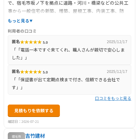
で、宿毛市坂ノ下を拠点に道路・河川・橋梁などの公共工
事から一般住宅の新築、増築、屋根工事、内装工事、防
水、太陽光発電工事まで幅広く手掛けています。建設業許
もっと見る
可を複数取得し、土木施工管理技士や2級建築士など複数の
利用者の口コミ
専門技術者を擁する体制で、重機オペレーターや土木・管
★
★
★
★
★
匿名
2025/12/17
5.0
工事にも対応可能です。地元密着で地域のインフラ整備に
「「電話一本ですぐ来てくれ、職人さんが親切で安心しま
貢献しており、工事の品質・安全管理体制が整備されてい
した」」
ます。
★
★
★
★
★
匿名
2025/12/17
5.0
「「保証書が出て定期点検まで付き、信頼できる会社で
す」」
口コミをもっと見る
見積もりを依頼する
確認日：2026-07-21
吉竹建材
宿毛市