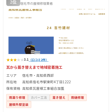
2位
宿毛市の屋根修理業者
★
★
★
★
★
3.1
（口コミ2件）
瓦から葺き替えまで地域密着施工
エリア
宿毛市・高知県西部
所在地
高知県宿毛市駅東町4丁目1222
保有資格
高知県瓦屋根工事組合加盟
雨漏り修理
カバー工法
葺き替え
雨樋修理
屋根外壁塗装