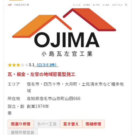
★
★
★
★
★
3.1
（口コミ2件）
瓦・板金・左官の地域密着型施工
エリア
宿毛市・四万十市・大月町・土佐清水市など幡多地
域
所在地
高知県宿毛市山奈町山田666
設立・創
創業1974年
業
雨漏り修理
カバー工法
葺き替え
雨樋修理
屋根外壁塗装