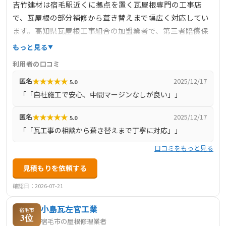
吉竹建材は宿毛駅近くに拠点を置く瓦屋根専門の工事店
で、瓦屋根の部分補修から葺き替えまで幅広く対応してい
ます。高知県瓦屋根工事組合の加盟業者で、第三者賠償保
険制度を導入しており、安心・安全な施工環境を整備。自
もっと見る
社施工による直接取引で中間マージンをカットし、経済的
利用者の口コミ
かつ頑強な瓦屋根を推奨しています。見積り無料、契約前
★
★
★
★
★
匿名
2025/12/17
5.0
後の柔軟な対応や迅速な工期で地元から信頼されている屋
「「自社施工で安心、中間マージンなしが良い」」
根業者です。
★
★
★
★
★
匿名
2025/12/17
5.0
「「瓦工事の相談から葺き替えまで丁寧に対応」」
口コミをもっと見る
見積もりを依頼する
確認日：2026-07-21
小島瓦左官工業
宿毛市
3位
宿毛市の屋根修理業者