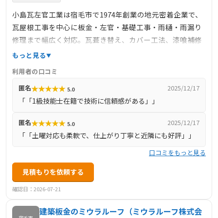
小島瓦左官工業は宿毛市で1974年創業の地元密着企業で、
瓦屋根工事を中心に板金・左官・基礎工事・雨樋・雨漏り
修理まで幅広く対応。瓦葺き替え、カバー工法、漆喰補修
にも対応可能で、工法選択も相談可能。職人4名体制で地元
もっと見る
特性を熟知した施工、見積り無料・迅速対応が特徴。
利用者の口コミ
Googleサイトで施工事例、Instagramでも活動発信。許可
★
★
★
★
★
匿名
2025/12/17
5.0
番号あり。地域に信頼される施工会社です。
「「1級技能士在籍で技術に信頼感がある」」
★
★
★
★
★
匿名
2025/12/17
5.0
「「土曜対応も柔軟で、仕上がり丁寧と近隣にも好評」」
口コミをもっと見る
見積もりを依頼する
確認日：2026-07-21
建築板金のミウラルーフ（ミウラルーフ株式会
宿毛市