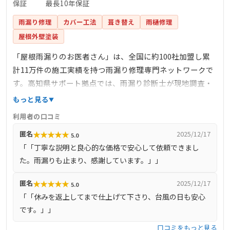
保証
最長10年保証
雨漏り修理
カバー工法
葺き替え
雨樋修理
屋根外壁塗装
「屋根雨漏りのお医者さん」は、全国に約100社加盟し累
計11万件の施工実績を持つ雨漏り修理専門ネットワークで
す。高知県サポート拠点では、雨漏り診断士が現地調査・
散水試験・赤外線診断などを無料で行い、原因を根本から
もっと見る
解決する工事を提供します。自社施工により中間マージン
利用者の口コミ
を省き、良心的な価格で迅速対応を実施。最長10年の業者
★
★
★
★
★
匿名
2025/12/17
5.0
保証付きで、工事後のアフターフォローも充実していま
「「丁寧な説明と良心的な価格で安心して依頼できまし
す。台風や豪雨にも強くなる安心の屋根修繕を地域に寄り
た。雨漏りも止まり、感謝しています。」」
添って提供し、お客様の信頼を獲得しています。
★
★
★
★
★
匿名
2025/12/17
5.0
「「休みを返上してまで仕上げて下さり、台風の日も安心
です。」」
口コミをもっと見る