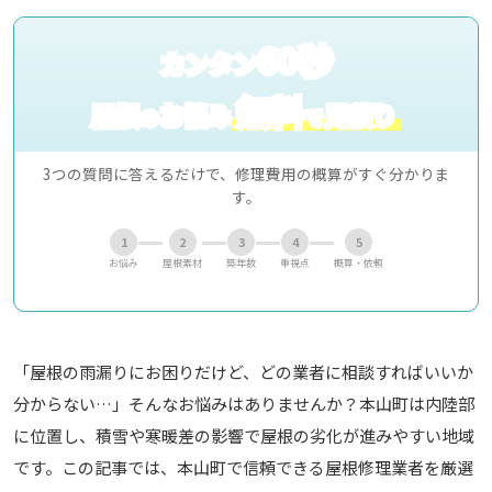
60秒
カンタン
無料
屋根
お悩み
見積り
の
で
3つの質問に答えるだけで、修理費用の概算がすぐ分かりま
す。
1
2
3
4
5
お悩み
屋根素材
築年数
重視点
概算・依頼
「屋根の雨漏りにお困りだけど、どの業者に相談すればいいか
分からない…」そんなお悩みはありませんか？本山町は内陸部
に位置し、積雪や寒暖差の影響で屋根の劣化が進みやすい地域
です。この記事では、本山町で信頼できる屋根修理業者を厳選