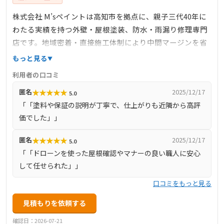
株式会社 M’sペイントは高知市を拠点に、親子三代40年に
わたる実績を持つ外壁・屋根塗装、防水・雨漏り修理専門
店です。地域密着・直接施工体制により中間マージンを省
いた価格設定を実現。ドローンによる屋根状況確認や現地
もっと見る
調査・見積もりは無料。高品質塗料と丁寧な下地処理にこ
利用者の口コミ
だわり、最長20年保証、アフターサポートも充実していま
★
★
★
★
★
匿名
2025/12/17
5.0
す。顧客対応は迅速かつマナーも良く、職人は近隣への配
「「塗料や保証の説明が丁寧で、仕上がりも近隣から高評
慮も徹底。施工後も定期点検を継続し、本山町を含む高知
価でした」」
県全域で信頼の施工を提供しています。
★
★
★
★
★
匿名
2025/12/17
5.0
「「ドローンを使った屋根確認やマナーの良い職人に安心
して任せられた」」
口コミをもっと見る
見積もりを依頼する
確認日：2026-07-21