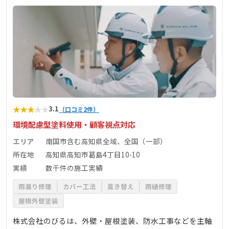
★
★
★
★
★
3.1
（口コミ2件）
環境配慮型塗料使用・顧客視点対応
エリア
南国市含む高知県全域、全国（一部）
所在地
高知県高知市葛島4丁目10-10
実績
数千件の施工実績
雨漏り修理
カバー工法
葺き替え
雨樋修理
屋根外壁塗装
株式会社のびるは、外壁・屋根塗装、防水工事などを主軸