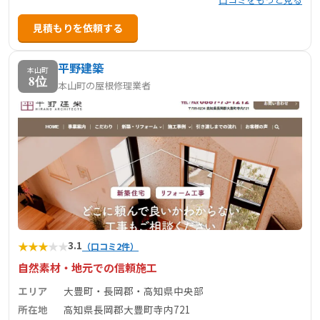
見積もりを依頼する
平野建築
本山町
8位
本山町の屋根修理業者
★
★
★
★
★
3.1
（口コミ2件）
自然素材・地元での信頼施工
エリア
大豊町・長岡郡・高知県中央部
所在地
高知県長岡郡大豊町寺内721