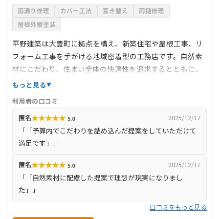
雨漏り修理
カバー工法
葺き替え
雨樋修理
屋根外壁塗装
平野建築は大豊町に拠点を構え、新築住宅や屋根工事、リ
フォーム工事を手がける地域密着型の工務店です。自然素
材にこだわり、住まい全体の快適性を追求するとともに、
屋根関係では雨漏り修理・屋根補修・葺き替えなどの工事
もっと見る
を対応。現地調査無料で、職人直営による丁寧な施工とア
利用者の口コミ
フターの安心感が自慢です。お客様の声では「予算内で希
★
★
★
★
★
匿名
2025/12/17
5.0
望を叶えてくれた」「自然素材の相談に真摯に対応してく
「「予算内でこだわりを詰め込んだ提案をしていただけて
れた」など高評価。大豊町を中心に地元の住民から信頼さ
満足です」」
れる職人集団として、屋根の修理・補修にも定評がありま
す。
★
★
★
★
★
匿名
2025/12/17
5.0
「「自然素材に配慮した提案で理想が現実になりまし
た」」
口コミをもっと見る