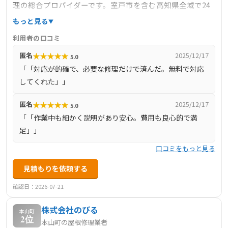
理の総合プロバイダーです。室戸市を含む高知県全域で24
時間365日受付・現地調査無料・出張・キャンセル無料に
もっと見る
対応し、部分修理中心の低コスト提案を実現。雨漏り診断
利用者の口コミ
士が原因を特定し、自社施工で対応。見積提示後の追加請
★
★
★
★
★
匿名
2025/12/17
5.0
求なし、損害賠償保険加入済み。迅速対応や丁寧な説明も
「「対応が的確で、必要な修理だけで済んだ。無料で対応
高評価で、緊急時の頼れる存在としておすすめです。
してくれた」」
★
★
★
★
★
匿名
2025/12/17
5.0
「「作業中も細かく説明があり安心。費用も良心的で満
足」」
口コミをもっと見る
見積もりを依頼する
確認日：2026-07-21
株式会社のびる
本山町
2位
本山町の屋根修理業者