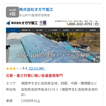
株式会社オガサ製工
本山町
4位
本山町の屋根修理業者
★
★
★
★
★
3.1
（口コミ2件）
災害・暑さ対策に強い金属屋根専門
エリア
南国市を含む高知県全域、四国、中国・関西圏など
所在地
高知県高知市長浜3110‑1（南国市含む高知県全域対
応）
実績
13000件以上