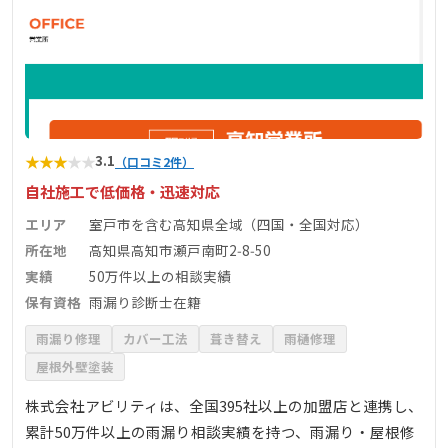
★
★
★
★
★
3.1
（口コミ2件）
自社施工で低価格・迅速対応
エリア
室戸市を含む高知県全域（四国・全国対応）
所在地
高知県高知市瀬戸南町2‑8‑50
実績
50万件以上の相談実績
保有資格
雨漏り診断士在籍
雨漏り修理
カバー工法
葺き替え
雨樋修理
屋根外壁塗装
株式会社アビリティは、全国395社以上の加盟店と連携し、
累計50万件以上の雨漏り相談実績を持つ、雨漏り・屋根修