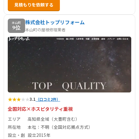
見積もりを依頼する
株式会社トップリフォーム
本山町
9位
本山町の屋根修理業者
★
★
★
★
★
3.1
（口コミ2件）
全国対応×ホスピタリティ重視
エリア
高知県全域（大豊町含む）
所在地
本社：不明（全国対応拠点方式）
設立・創
設立2015年