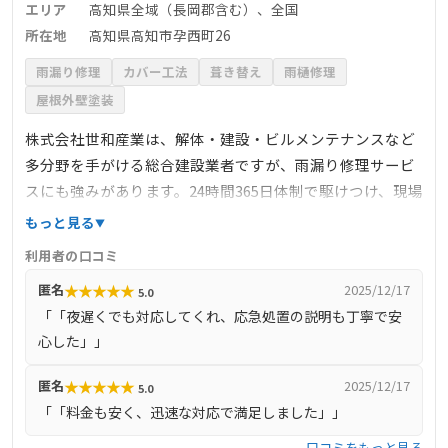
エリア
高知県全域（長岡郡含む）、全国
所在地
高知県高知市孕西町26
雨漏り修理
カバー工法
葺き替え
雨樋修理
屋根外壁塗装
株式会社世和産業は、解体・建設・ビルメンテナンスなど
多分野を手がける総合建設業者ですが、雨漏り修理サービ
スにも強みがあります。24時間365日体制で駆けつけ、現場
調査・散水検査・応急処置を無料で実施。専門スタッフに
もっと見る
よる施工は迅速・丁寧で、利用者から「深夜でも対応して
利用者の口コミ
くれて助かった」「料金が分かりやすく安心」という評価
★
★
★
★
★
匿名
2025/12/17
5.0
を受けています。特に瓦屋根の雨漏り原因の特定補修に実
「「夜遅くでも対応してくれ、応急処置の説明も丁寧で安
績があり、天井への浸水、倉庫の雨漏りなど幅広いケース
心した」」
に対応。地域に根差しつつ全国対応のネットワーク力もあ
り、長岡郡本山町を含むエリアでも信頼できる選択肢で
★
★
★
★
★
匿名
2025/12/17
5.0
す。
「「料金も安く、迅速な対応で満足しました」」
口コミをもっと見る