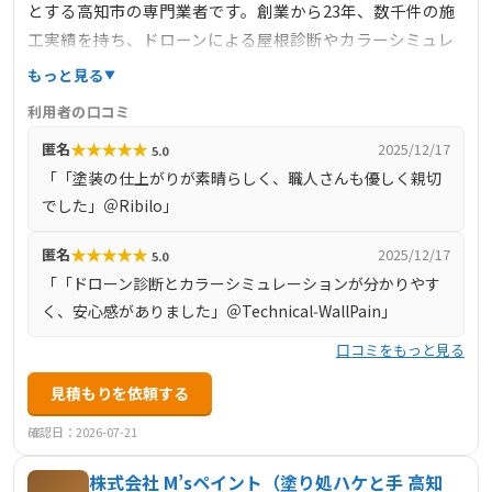
とする高知市の専門業者です。創業から23年、数千件の施
工実績を持ち、ドローンによる屋根診断やカラーシミュレ
ーションを導入し、顧客と職人との意思疎通に配慮した丁
もっと見る
寧な対応が特徴です。使用塗料は日本ペイント、SK化研、
利用者の口コミ
関西ペイントなどを採用し、環境や臭いにも配慮した水性
★
★
★
★
★
匿名
2025/12/17
5.0
や光触媒など幅広い機能性塗料も提供。見積りは明確で分
「「塗装の仕上がりが素晴らしく、職人さんも優しく親切
かりやすく、アフターフォロー体制も整備されており、口
でした」＠Ribilo」
コミ評価4.8点と高評価を得ています。南国市にも対応し、
屋根・外壁を総合的にリフォームしたい方に適した選択肢
★
★
★
★
★
匿名
2025/12/17
5.0
です。
「「ドローン診断とカラーシミュレーションが分かりやす
く、安心感がありました」＠Technical‑WallPain」
口コミをもっと見る
見積もりを依頼する
確認日：2026-07-21
株式会社 M’sペイント（塗り処ハケと手 高知