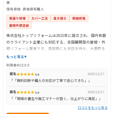
業
保有資格
資格保有職人
雨漏り修理
カバー工法
葺き替え
雨樋修理
屋根外壁塗装
株式会社トップリフォームは2015年に設立され、国内有数
のクライアント企業にも対応する、全国展開型の屋根・外
壁リフォーム業者です。高知県にも支店を持ち、大豊町を
含む全域で、雨漏り診断、カバー工法、葺き替え、板金工
もっと見る
事など外装リフォーム全般に対応。資格保有職人による現
利用者の口コミ
地診断や無料見積、丁寧な現場養生とマナーの良い施工が
★
★
★
★
★
匿名
2025/12/17
5.0
強みです。24時間受付体制と全国1万人の職人ネットワーク
「「無料診断や職人の対応が丁寧で安心できた」」
を活かし、ホスピタリティと高品質を兼ね備えながら、迅
速かつ適正価格のサービスを提供しています。
★
★
★
★
★
匿名
2025/12/17
5.0
「「現場の養生や施工マナーが良く、仕上がりに満足」」
口コミをもっと見る