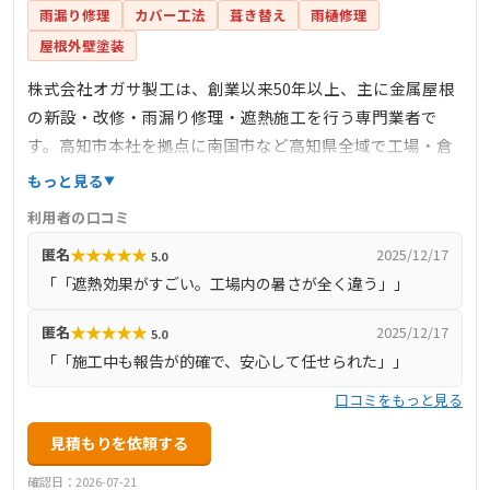
雨漏り修理
カバー工法
葺き替え
雨樋修理
屋根外壁塗装
株式会社オガサ製工は、創業以来50年以上、主に金属屋根
の新設・改修・雨漏り修理・遮熱施工を行う専門業者で
す。高知市本社を拠点に南国市など高知県全域で工場・倉
庫・住宅・神社仏閣など幅広く対応。13000件以上の施工
もっと見る
実績を持ち、独自開発の「ガルパワー」「遮熱ルーフ」な
利用者の口コミ
どの耐災害・省エネ工法を提供しています。メーカー認
★
★
★
★
★
匿名
2025/12/17
5.0
定・多数資格保持、ドローン調査・自社製作金物・現場密
「「遮熱効果がすごい。工場内の暑さが全く違う」」
着施工で品質を担保。工場の稼働中施工や耐震、遮熱、省
エネ、防災対応が強みで、地域に根ざした信頼できる業者
★
★
★
★
★
匿名
2025/12/17
5.0
です。
「「施工中も報告が的確で、安心して任せられた」」
口コミをもっと見る
見積もりを依頼する
確認日：2026-07-21