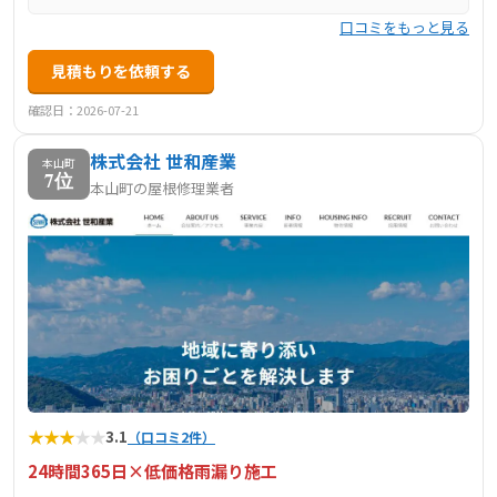
口コミをもっと見る
見積もりを依頼する
確認日：2026-07-21
株式会社 世和産業
本山町
7位
本山町の屋根修理業者
★
★
★
★
★
3.1
（口コミ2件）
24時間365日×低価格雨漏り施工