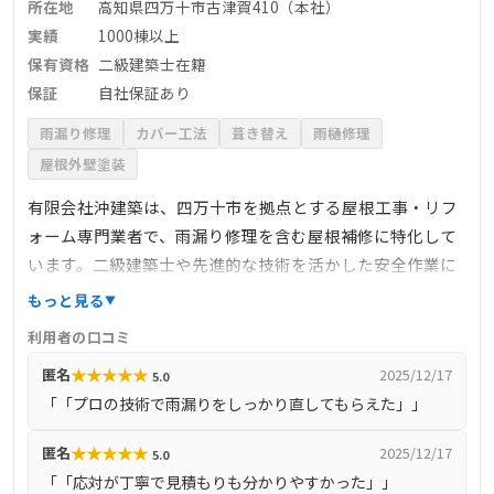
所在地
高知県四万十市古津賀410（本社）
実績
1000棟以上
保有資格
二級建築士在籍
保証
自社保証あり
雨漏り修理
カバー工法
葺き替え
雨樋修理
屋根外壁塗装
有限会社沖建築は、四万十市を拠点とする屋根工事・リフ
ォーム専門業者で、雨漏り修理を含む屋根補修に特化して
います。二級建築士や先進的な技術を活かした安全作業に
強みがあり、ドローンやロープアクセスなどを用いて高所
もっと見る
でもリーズナブルに施工。1000棟以上の実績と高い技術力
利用者の口コミ
で、本山町を含む高知県内で信頼の施工を提供します。雨
★
★
★
★
★
匿名
2025/12/17
5.0
樋や防水工事も対応可能で、自社施工・保証あり。
「「プロの技術で雨漏りをしっかり直してもらえた」」
★
★
★
★
★
匿名
2025/12/17
5.0
「「応対が丁寧で見積もりも分かりやすかった」」