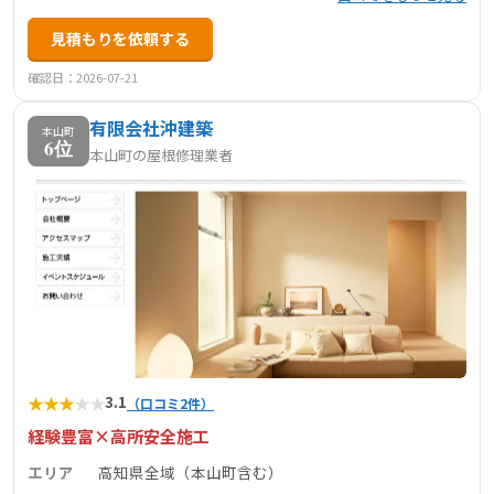
見積もりを依頼する
確認日：2026-07-21
有限会社沖建築
本山町
6位
本山町の屋根修理業者
★
★
★
★
★
3.1
（口コミ2件）
経験豊富×高所安全施工
エリア
高知県全域（本山町含む）