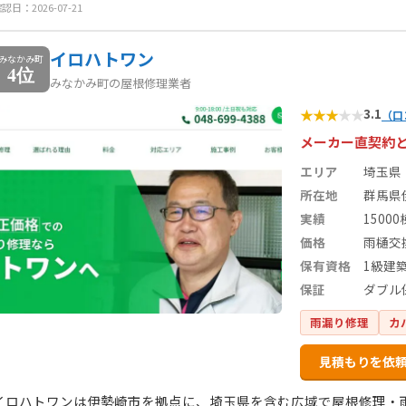
認日：2026-07-21
イロハトワン
みなかみ町
4位
みなかみ町の屋根修理業者
★
★
★
★
★
3.1
（口
メーカー直契約
エリア
埼玉県
所在地
群馬県伊
実績
1500
価格
雨樋交
保有資格
1級建
保証
ダブル
雨漏り修理
カ
見積もりを依
イロハトワンは伊勢崎市を拠点に、埼玉県を含む広域で屋根修理・