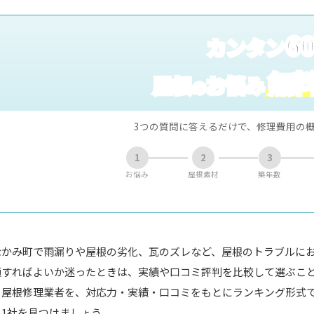
6
カンタン
無
屋根
お悩み
の
3つの質問に答えるだけで、修理費用の
1
2
3
お悩み
屋根素材
築年数
なかみ町で雨漏りや屋根の劣化、瓦のズレなど、屋根のトラブルに
頼すればよいか迷ったときは、実績や口コミ評判を比較して選ぶこ
る屋根修理業者を、対応力・実績・口コミをもとにランキング形式
る1社を見つけましょう。