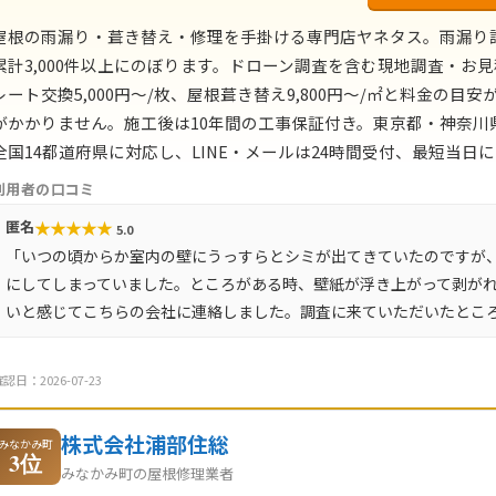
屋根の雨漏り・葺き替え・修理を手掛ける専門店ヤネタス。雨漏り
累計3,000件以上にのぼります。ドローン調査を含む現地調査・お見
レート交換5,000円〜/枚、屋根葺き替え9,800円〜/㎡と料金の
がかかりません。施工後は10年間の工事保証付き。東京都・神奈
全国14都道府県に対応し、LINE・メールは24時間受付、最短当日
利用者の口コミ
★
★
★
★
★
匿名
5.0
「いつの頃からか室内の壁にうっすらとシミが出てきていたのですが
にしてしまっていました。ところがある時、壁紙が浮き上がって剥が
いと感じてこちらの会社に連絡しました。調査に来ていただいたとこ
認日：2026-07-23
株式会社浦部住総
みなかみ町
3位
みなかみ町の屋根修理業者