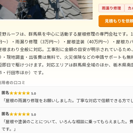
雨漏り修理
カ
見積もりを依
星野ルーフは、群馬県を中心に活動する屋根修理の専門会社です。1
円〜）・雨漏り修理（3万円〜）・屋根塗装（40万円〜）・屋根カバ
屋根まわり全般に対応。工事別に金額の目安が明示されているため
り・現地調査・出張費は無料で、火災保険などの申請サポートも無料
短即日で駆けつけます。対応エリアは群馬県全域のほか、栃木県南
市・行田市ほか）です。
利用者の口コミ
★
★
★
★
★
匿名
5.0
「屋根の雨漏り修理をお願いしました。丁寧な対応で信頼できる方で
★
★
★
★
★
匿名
5.0
「屋根や塗装のことについて、いろんな相談に乗ってもらえました。
です。」