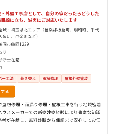
根・外壁工事店として、自分の家だったらどうした
様目線に立ち、誠実にご対応いたします
全域・埼玉県北エリア（邑楽郡板倉町、明和町、千代
大泉町、邑楽町など）
藤岡市藤岡1229
もり
診断士在籍
り
バー工法
葺き替え
雨樋修理
屋根外壁塗装
頼する
で屋根修理・雨漏り修理・屋根工事を行う地域密着
ハウスメーカーでの新築建築経験により豊富な知識
格者が在籍し、無料診断から保証まで安心してお任