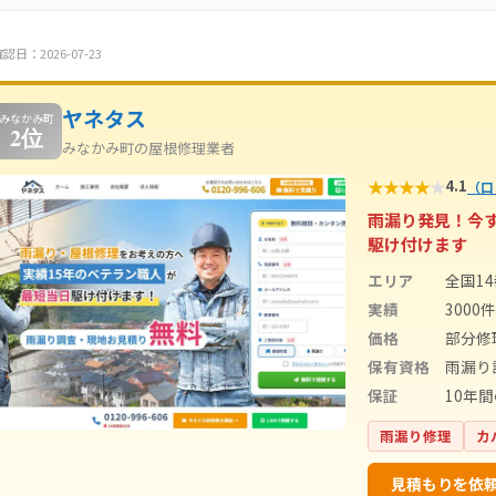
認日：2026-07-23
ヤネタス
みなかみ町
2位
みなかみ町の屋根修理業者
★
★
★
★
★
4.1
（口
雨漏り発見！今
駆け付けます
エリア
全国1
実績
3000
価格
部分修
保有資格
雨漏り
保証
10年
雨漏り修理
カ
見積もりを依