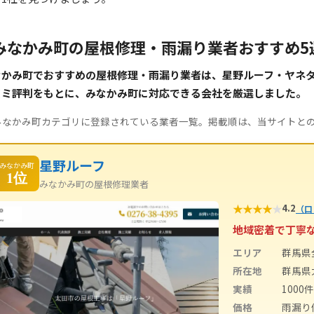
みなかみ町の屋根修理・雨漏り業者おすすめ5
なかみ町でおすすめの屋根修理・雨漏り業者は、星野ルーフ・ヤネ
コミ評判をもとに、みなかみ町に対応できる会社を厳選しました。
みなかみ町カテゴリに登録されている業者一覧。掲載順は、当サイトと
星野ルーフ
みなかみ町
1位
みなかみ町の屋根修理業者
★
★
★
★
★
4.2
（口
地域密着で丁寧
エリア
群馬県
所在地
群馬県
実績
1000
価格
雨漏り