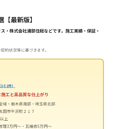
選【最新版】
タス・株式会社浦部住総などです。施工実績・保証・
の契約状況等に基づきます。
コミ2件）
な施工と高品質な仕上がり
全域・栃木県南部・埼玉県北部
太田市牛沢町２１７
件以上
修理3万円〜・瓦補修5万円〜