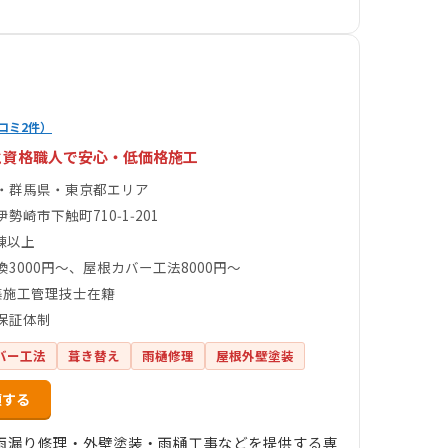
コミ2件）
と資格職人で安心・低価格施工
・群馬県・東京都エリア
勢崎市下触町710‑1‑201
0棟以上
換3000円～、屋根カバー工法8000円～
築施工管理技士在籍
保証体制
バー工法
葺き替え
雨樋修理
屋根外壁塗装
頼する
雨漏り修理・外壁塗装・雨樋工事などを提供する専