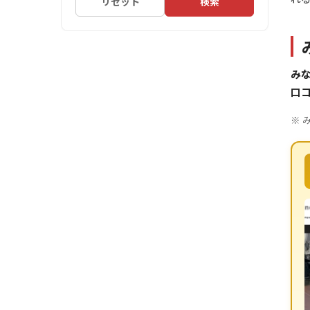
リセット
検索
み
口
※ 