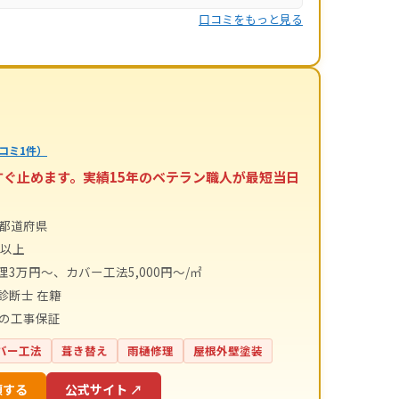
口コミをもっと見る
コミ1件）
すぐ止めます。実績15年のベテラン職人が最短当日
4都道府県
件以上
理3万円～、カバー工法5,000円～/㎡
診断士 在籍
間の工事保証
バー工法
葺き替え
雨樋修理
屋根外壁塗装
頼する
公式サイト ↗