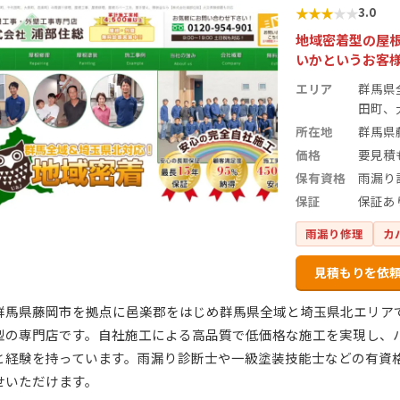
★
★
★
★
★
3.0
地域密着型の屋
いかというお客
エリア
群馬県
田町、
所在地
群馬県
価格
要見積
保有資格
雨漏り
保証
保証あ
雨漏り修理
カ
見積もりを依
群馬県藤岡市を拠点に邑楽郡をはじめ群馬県全域と埼玉県北エリア
型の専門店です。自社施工による高品質で低価格な施工を実現し、
と経験を持っています。雨漏り診断士や一級塗装技能士などの有資
せいただけます。