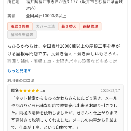
所在地
福井県福井市志津が丘3‑177（坂井市含む福井県全域
対応）
実績
全国累計10000棟以上
雨漏り修理
カバー工法
葺き替え
雨樋修理
屋根外壁塗装
ちひろかわらは、全国累計10000棟以上の屋根工事を手が
ける屋根専門店です。瓦葺き替え・葺き直しはもちろん、
雨漏り補修・雨樋工事・太陽光パネル設置など多岐に対
応。ドローンによる無料診断で現状を可視化し、応急対応
もっと見る
を迅速に実施。火災保険申請や補助金相談にも対応し、24
利用者の口コミ
時間365日・地域密着で「瓦1枚から」の修理にも対応する
★
★
★
★
★
匿名
2025/12/17
5.0
柔軟な施工力が評判です。
「ネット検索からちひろかわらさんにたどり着き、メール
やり取りから迅速な対応で終始安心出来るお取り引きでし
た。雨樋の清掃を依頼しましたが、きちんと仕上がりまで
写真付きで説明してくれました。メールの内容から作業ま
で、仕事が丁寧、という印象です。」