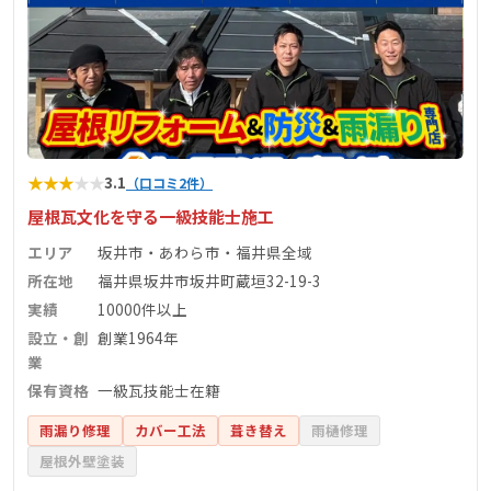
★
★
★
★
★
3.1
（口コミ2件）
屋根瓦文化を守る一級技能士施工
エリア
坂井市・あわら市・福井県全域
所在地
福井県坂井市坂井町蔵垣32-19-3
実績
10000件以上
設立・創
創業1964年
業
保有資格
一級瓦技能士在籍
雨漏り修理
カバー工法
葺き替え
雨樋修理
屋根外壁塗装