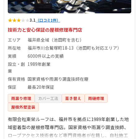
★
★
★
★
★
3.1
（口コミ1件）
技術力と安心保証の屋根修理専門店
エリア
福井県全域（池田町を含む）
所在地
福井市川合鷲塚町18‑13（池田町も対応エリア）
実績
6000件以上の実績
設立・創
1989年創業
業
保有資格
国家資格や雨漏り調査技師在籍
保証
最長20年保証
雨漏り修理
カバー工法
葺き替え
雨樋修理
屋根外壁塗装
有限会社東栄ルーフは、福井市を拠点に1989年創業した地
域密着型の屋根修理専門店。国家資格や雨漏り調査技師、
ロープアクセス技術者など専門資格者が在籍し、自社施工