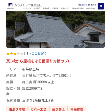
★
★
★
★
★
3.1
（口コミ2件）
瓦1枚から屋根を守る雨漏り対策のプロ
エリア
福井県全域
所在地
福井県福井市高木北2丁目801-2
実績
施工実績3000棟以上
設立・創
設立2009年3月
業
保有資格
瓦ぶき1級技能士3名
雨漏り修理
カバー工法
葺き替え
雨樋修理