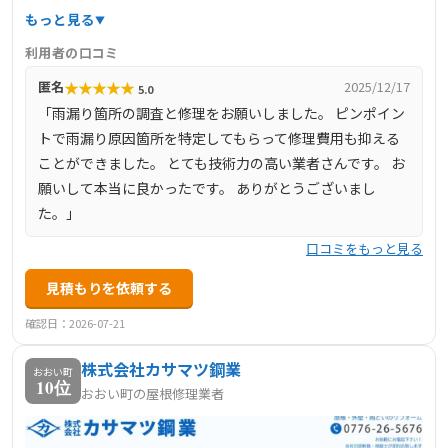
で屋根葺き替え・定期点検・板金・雨樋修理・防水など多
もっと見る
岐に対応。ドローン・レインボービューなど最新調査技術
利用者の口コミ
を導入し、施工後は年2回無料点検と最長20年保証サービ
★
★
★
★
★
匿名
2025/12/17
5.0
スを提供。創業から6000件以上の実績で、屋根・雨漏りト
「雨漏り箇所の調査と修理をお願いしました。 ピンポイン
ラブルに安心できる技術と対応を確実に届ける信頼ある業
トで雨漏り原因箇所を特定してもらって修理費用も抑える
者です。
ことができました。 とても技術力の高い業者さんです。 お
願いして本当に良かったです。 ありがとうございまし
た。」
口コミをもっと見る
見積もりを依頼する
確認日：2026-07-21
株式会社カサマツ鋼業
おおい町
10位
おおい町の屋根修理業者