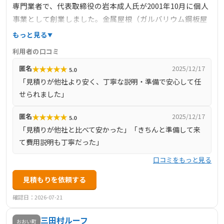
専門業者で、代表取締役の岩本成人氏が2001年10月に個人
事業として創業しました。金属屋根（ガルバリウム鋼板屋
根）などの屋根リフォーム・屋根修理を含む外装リフォー
もっと見る
ム全般を手掛けており、福井県の板金技能選手権で入賞す
利用者の口コミ
るほどの実力を持つ職人が在籍しています。45歳の代表が
★
★
★
★
★
匿名
2025/12/17
5.0
社内で最年長で平均年齢が若く活気ある現場が特徴。雨漏
「見積りが他社より安く、丁寧な説明・準備で安心して任
り・雨樋修理、屋上防水工事にも対応し、お客様とのコミ
せられました」
ュニケーションを重視した丁寧な施工を心がけています。
創業18年の経験を活かした技術提供と若い職人の育成にも
★
★
★
★
★
匿名
2025/12/17
5.0
力を入れています。
「見積りが他社と比べて安かった」「きちんと準備して来
て費用説明も丁寧だった」
口コミをもっと見る
見積もりを依頼する
確認日：2026-07-21
三田村ルーフ
おおい町