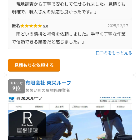
「現地調査から丁寧で安心して任せられました。見積りも
まで自社で一貫して対応しており、信頼性の高いサービス
明確で、職人さんの対応も良かったです。」
を提供しています。
★
★
★
★
★
匿名
2025/12/17
5.0
「雨どいの清掃と補修を依頼しました。手早く丁寧な作業
で信頼できる業者だと感じました。」
口コミをもっと見る
見積もりを依頼する
有限会社 東栄ルーフ
おおい町
9位
おおい町の屋根修理業者