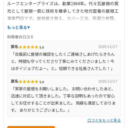
ルーフエンタープライズは、創業1964年。代々瓦屋根の窯
元として屋根一筋に技術を継承してきた地元密着の屋根工
事専門店です。屋根葺き替え、カバー工法、雨漏り修理、
ドローン点検、火災保険・補助金対応など、多彩なサービ
もっと見る
スを一貫して提供。10000件以上の施工実績と一級瓦技能
利用者の口コミ
士による安心施工で、地域社会に信頼されています。
★
★
★
★
★
匿名
2025/12/17
5.0
「台風前に屋根の確認をしたくご連絡さしあげたらきちん
と、時間も守ってくださり丁寧にみてくださいました！今
はダイジョブだよー。と。信頼できる社長さんでした！」
★
★
★
★
★
匿名
2025/12/17
5.0
「実家の屋根をお願いしました。 お問い合わせしたあと、
迅速に対応して頂きました。丁寧な説明もあったので安心
してお任せすることが出来ました。 両親も満足しておりま
す。 ありがとうございました。」
口コミをもっと見る