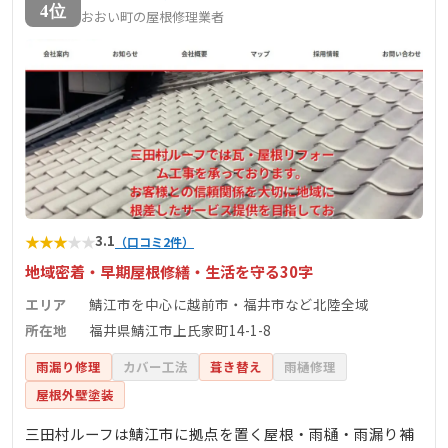
4位
おおい町の屋根修理業者
★
★
★
★
★
3.1
（口コミ2件）
地域密着・早期屋根修繕・生活を守る30字
エリア
鯖江市を中心に越前市・福井市など北陸全域
所在地
福井県鯖江市上氏家町14-1-8
雨漏り修理
カバー工法
葺き替え
雨樋修理
屋根外壁塗装
三田村ルーフは鯖江市に拠点を置く屋根・雨樋・雨漏り補