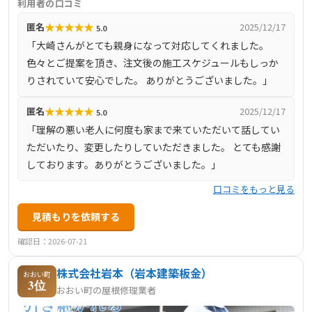
利用者の口コミ
1名など有資格者が多数在籍し、20年以上のキャリアを持
★
★
★
★
★
匿名
2025/12/17
5.0
つベテラン職人が高品質な施工を提供。メーカーから直接
「大崎さんがとても親身になって対応してくれました。
材料を仕入れることでコストを抑えた施工が可能で、地域
色々とご提案を頂き、注文後の施工スケジュールもしっか
密着だからこそできる即対応やアフターフォローが強みで
りされていて安心でした。 ありがとうございました。」
す。屋根工事の進捗状況を詳細に報告し、お客様の負担を
軽減する配慮も行っています。
★
★
★
★
★
匿名
2025/12/17
5.0
「理解の悪い老人に何度も家まで来ていただいて話してい
ただいたり、変更したりしていただきました。 とても感謝
しております。ありがとうございました。」
口コミをもっと見る
見積もりを依頼する
確認日：2026-07-21
株式会社岩本（岩本建築板金）
おおい町
3位
おおい町の屋根修理業者