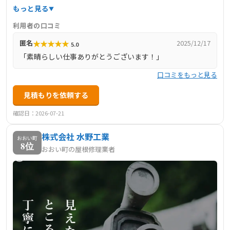
料調査などにも対応。「既存の古瓦を活かす」修繕提案や
もっと見る
長期保証・保険申請対応といった顧客重視のサービス体制
利用者の口コミ
で、堅実な施工実績を誇っています。
★
★
★
★
★
匿名
2025/12/17
5.0
「素晴らしい仕事ありがとうございます！」
口コミをもっと見る
見積もりを依頼する
確認日：2026-07-21
株式会社 水野工業
おおい町
8位
おおい町の屋根修理業者