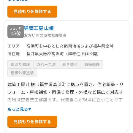
ぐに相談を呼びかけ。高浜の気候に合わせた家づくりを行
見積もりを依頼する
い、アフターフォローや定期点検にも力を入れています。
お客様の相談に即応し「住まいを家族の一員のように」大
建築工房 山根
切に扱う姿勢が評価されています。
おおい町
13位
おおい町の屋根修理業者
エリア
高浜町を中心とした嶺南地域および福井県全域
所在地
福井県大飯郡高浜町（詳細住所非公開）
雨漏り修理
カバー工法
葺き替え
雨樋修理
屋根外壁塗装
建築工房 山根は福井県高浜町に拠点を置き、住宅新築・リ
フォーム・屋根補修・雨漏り修理・外構など幅広く対応す
る地域密着型工務店です。代表自らが現場に立つことで丁
寧な施工と安心感を提供し、要望に寄り添った柔軟な提案
もっと見る
が魅力。屋根点検・修理にも対応しており、ドローンを活
見積もりを依頼する
用した調査や素材選定など、住まいの快適性と美観の両立
を図っています。見た目と機能性を重視した家づくりが好