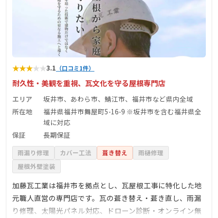
★
★
★
★
★
3.1
（口コミ1件）
耐久性・美観を重視、瓦文化を守る屋根専門店
エリア
坂井市、あわら市、鯖江市、福井市など県内全域
所在地
福井県福井市舞屋町5-16-9 ※坂井市を含む福井県全
域に対応
保証
長期保証
雨漏り修理
カバー工法
葺き替え
雨樋修理
屋根外壁塗装
加藤瓦工業は福井市を拠点とし、瓦屋根工事に特化した地
元職人直営の専門店です。瓦の葺き替え・葺き直し、雨漏
り修理、太陽光パネル対応、ドローン診断・オンライン無