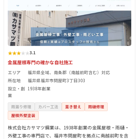
★
★
★
★
★
3.1
金属屋根専門の確かな自社施工
エリア
福井県全域、南条郡（南越前町含む）対応
所在地
福井県福井市問屋町3丁目303
設立・創
1938年創業
業
雨漏り修理
カバー工法
葺き替え
雨樋修理
屋根外壁塗装
株式会社カサマツ鋼業は、1938年創業の金属屋根・雨樋・
外壁工事の専門店で、福井市問屋町を拠点に南越前町を含