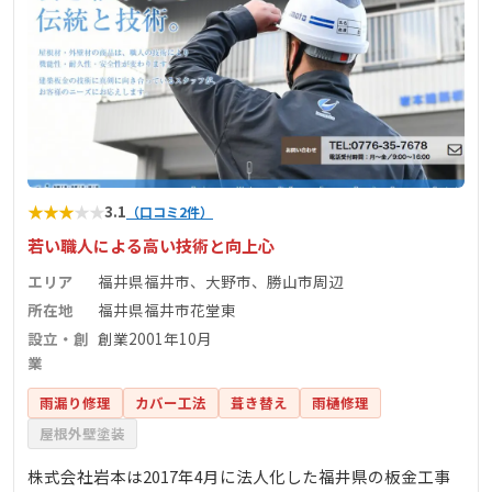
★
★
★
★
★
3.1
（口コミ2件）
若い職人による高い技術と向上心
エリア
福井県福井市、大野市、勝山市周辺
所在地
福井県福井市花堂東
設立・創
創業2001年10月
業
雨漏り修理
カバー工法
葺き替え
雨樋修理
屋根外壁塗装
株式会社岩本は2017年4月に法人化した福井県の板金工事