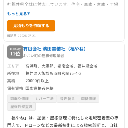
む福井県全域に対応しています。住宅・車庫・倉庫・工場
などさまざまな建物に対応可能で、自社工場で加工する金
もっと見る
属屋根（折板・立平等）の施工に強みがあります。地域密
見積もりを依頼する
着の丁寧な施工をモットーとしており、80年以上の歴史と
実績に裏打ちされた信頼があります。細やかな対応と長期
確認日：2026-07-21
的なアフターケアで、安心して任せられる会社です。
有限会社 濱田美装社（福やね）
おおい町
11位
おおい町の屋根修理業者
エリア
高浜町、大飯郡、嶺南全域、福井県全域
所在地
福井県大飯郡高浜町宮崎75‑4‑2
実績
20000件以上
保有資格
国家資格者在籍
雨漏り修理
カバー工法
葺き替え
雨樋修理
屋根外壁塗装
「福やね」は、塗装・屋根修理に特化した地域密着型の専
門店で、ドローンなどの最新技術による精密診断と、自社