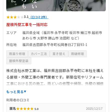
★
★
★
★
★
3.1
（口コミ2件）
屋根外壁工事を一括対応
エリア
福井県全域（福井市 永平寺町 坂井市 鯖江市 越前市
あわら市 大野市 勝山市 池田町 など）
所在地
福井県吉田郡永平寺町松岡春日2丁目93-1
雨漏り修理
カバー工法
葺き替え
雨樋修理
屋根外壁塗装
株式会社水野工業は、福井県吉田郡永平寺町に本社を構え
る屋根・外壁工事の専門業者です。新築住宅やリフォーム
工事における瓦の施工、雨どいの修理や掃除、外壁の補修
など、多岐にわたる施工内容を一括で対応しています。地
もっと見る
域密着型の姿勢を大切にしており、福井県内の広い範囲で
利用者の口コミ
対応可能。現地調査から見積りまでは無料で実施している
★
★
★
★
★
匿名
2025/12/17
5.0
ため、初めての依頼でも安心です。施工管理から工事完了