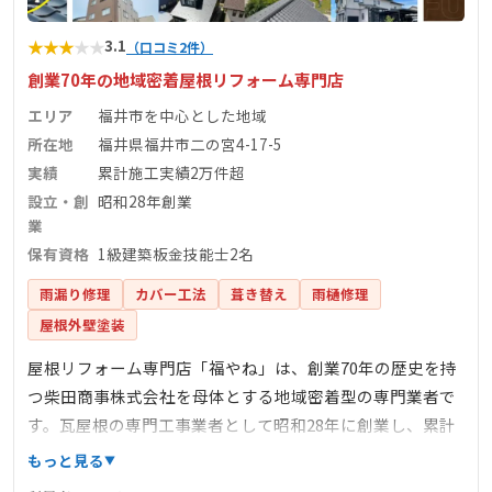
★
★
★
★
★
3.1
（口コミ2件）
創業70年の地域密着屋根リフォーム専門店
エリア
福井市を中心とした地域
所在地
福井県福井市二の宮4-17-5
実績
累計施工実績2万件超
設立・創
昭和28年創業
業
保有資格
1級建築板金技能士2名
雨漏り修理
カバー工法
葺き替え
雨樋修理
屋根外壁塗装
屋根リフォーム専門店「福やね」は、創業70年の歴史を持
つ柴田商事株式会社を母体とする地域密着型の専門業者で
す。瓦屋根の専門工事業者として昭和28年に創業し、累計
施工実績は2万件を超える豊富な経験を誇ります。1級建築
もっと見る
板金技能士2名、2級建築板金技能士1名、2級瓦葺き技能士