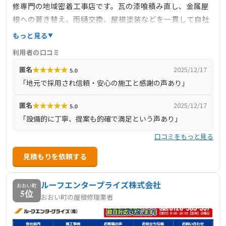
修専門の地域密着工事店です。瓦の漆喰積み直し、金属屋
根への葺き替え、雨樋交換、屋根塗装などを一貫して自社
施工。ドローン検査による劣化状況分析や早期修繕提案を
もっと見る
強みとし、「お客様の住まいを守る」を使命に、迅速かつ
利用者の口コミ
丁寧に対応しています。
★
★
★
★
★
匿名
2025/12/17
5.0
「地元で採用され信頼・安心の施工と感謝の声あり」
★
★
★
★
★
匿名
2025/12/17
5.0
「設備的に丁寧、提案も的確で満足という声あり」
口コミをもっと見る
見積もりを依頼する
ルーフエンタープライズ株式会社
おおい町
5位
おおい町の屋根修理業者