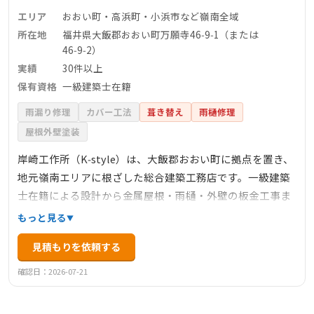
エリア
おおい町・高浜町・小浜市など嶺南全域
所在地
福井県大飯郡おおい町万願寺46‑9‑1（または
46‑9‑2）
実績
30件以上
保有資格
一級建築士在籍
雨漏り修理
カバー工法
葺き替え
雨樋修理
屋根外壁塗装
岸崎工作所（K‑style）は、大飯郡おおい町に拠点を置き、
地元嶺南エリアに根ざした総合建築工務店です。一級建築
士在籍による設計から金属屋根・雨樋・外壁の板金工事ま
で一貫対応。「家づくりスケジュール」による無料見積
もっと見る
り・診断、過去30件以上の施工実績、写真付きの事例紹介
見積もりを依頼する
があり、信頼性と技術力が魅力。職人施工による丁寧な仕
上がりを求める方にお勧めです。
確認日：2026-07-21