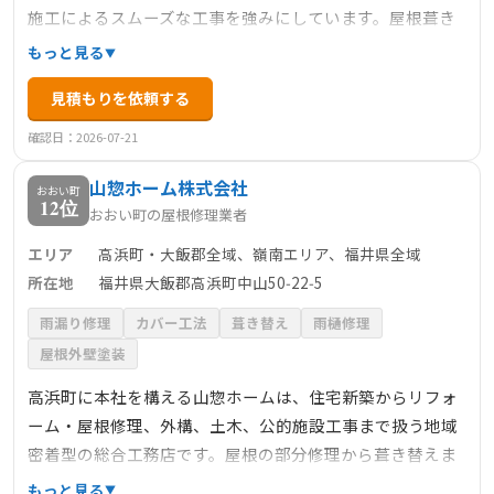
施工によるスムーズな工事を強みにしています。屋根葺き
替え・カバー工法・雨漏り修繕・雨樋交換・外壁塗装など
もっと見る
を一括対応し、50年以上の実績と20000件以上の施工件数
見積もりを依頼する
を誇ります。国家資格者による工事管理と万全のアフター
フォロー体制により、地元住民から高い信頼を得ていま
確認日：2026-07-21
す。
山惣ホーム株式会社
おおい町
12位
おおい町の屋根修理業者
エリア
高浜町・大飯郡全域、嶺南エリア、福井県全域
所在地
福井県大飯郡高浜町中山50‑22‑5
雨漏り修理
カバー工法
葺き替え
雨樋修理
屋根外壁塗装
高浜町に本社を構える山惣ホームは、住宅新築からリフォ
ーム・屋根修理、外構、土木、公的施設工事まで扱う地域
密着型の総合工務店です。屋根の部分修理から葺き替えま
で対応可能で、雨漏り等気になる際には上って確認せずす
もっと見る