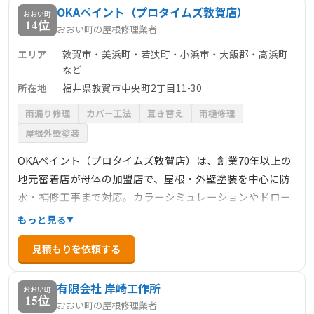
OKAペイント（プロタイムズ敦賀店）
評で、地域で高い信頼を得ています。
おおい町
14位
おおい町の屋根修理業者
エリア
敦賀市・美浜町・若狭町・小浜市・大飯郡・高浜町
など
所在地
福井県敦賀市中央町2丁目11-30
雨漏り修理
カバー工法
葺き替え
雨樋修理
屋根外壁塗装
OKAペイント（プロタイムズ敦賀店）は、創業70年以上の
地元密着店が母体の加盟店で、屋根・外壁塗装を中心に防
水・補修工事まで対応。カラーシミュレーションやドロー
ン診断付きで、施工前の詳細な診断と丁寧な説明が特徴で
もっと見る
す。屋根カバー工法や葺き替え、雨漏り補修なども扱い、
見積もりを依頼する
工程ごとの交換日記や施工履歴ファイル提供など、顧客視
点のサポート体制が充実しています。高浜町などの嶺南エ
有限会社 岸崎工作所
リアにもフォロー体制が整っており、安心して任せられる
おおい町
15位
おおい町の屋根修理業者
専門店です。