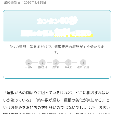
最終更新日：2026年3月28日
60秒
カンタン
無料
屋根
お悩み
見積り
の
で
3つの質問に答えるだけで、修理費用の概算がすぐ分かりま
す。
1
2
3
4
5
お悩み
屋根素材
築年数
重視点
概算・依頼
「屋根からの雨漏りに困っているけれど、どこに相談すればい
いか迷っている」「築年数が経ち、屋根の劣化が気になる」と
いうお悩みをお持ちの方も多いのではないでしょうか。おおい