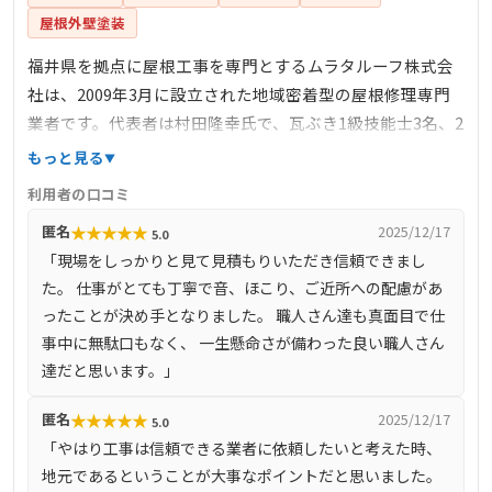
屋根外壁塗装
福井県を拠点に屋根工事を専門とするムラタルーフ株式会
社は、2009年3月に設立された地域密着型の屋根修理専門
業者です。代表者は村田隆幸氏で、瓦ぶき1級技能士3名、2
級技能士1名を含む有資格者が在籍し、高い技術力を誇りま
もっと見る
す。瓦1枚の修理から屋根の全面葺き替え、さらには屋根や
利用者の口コミ
外壁のリフォームまで幅広く対応。福井特有の豪雪地域の
★
★
★
★
★
匿名
2025/12/17
5.0
特性を熟知し、雪害対策も含めた総合的な屋根工事を提供
「現場をしっかりと見て見積もりいただき信頼できまし
しています。20年以上の経験を持つ代表が現場管理から営
た。 仕事がとても丁寧で音、ほこり、ご近所への配慮があ
業まで一貫して担当し、3000棟以上の施工実績を有する信
ったことが決め手となりました。 職人さん達も真面目で仕
頼性の高い専門業者です。
事中に無駄口もなく、 一生懸命さが備わった良い職人さん
達だと思います。」
★
★
★
★
★
匿名
2025/12/17
5.0
「やはり工事は信頼できる業者に依頼したいと考えた時、
地元であるということが大事なポイントだと思いました。