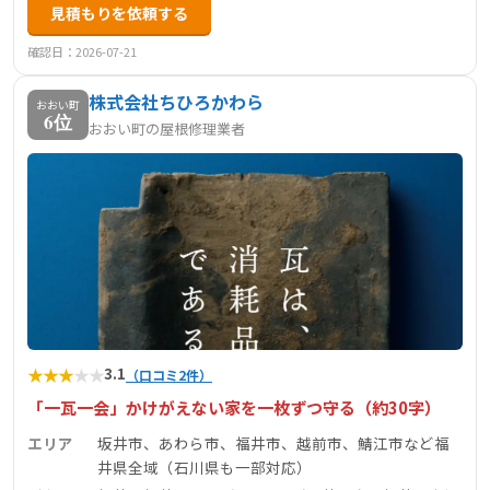
見積もりを依頼する
確認日：2026-07-21
株式会社ちひろかわら
おおい町
6位
おおい町の屋根修理業者
★
★
★
★
★
3.1
（口コミ2件）
「一瓦一会」かけがえない家を一枚ずつ守る（約30字）
エリア
坂井市、あわら市、福井市、越前市、鯖江市など福
井県全域（石川県も一部対応）