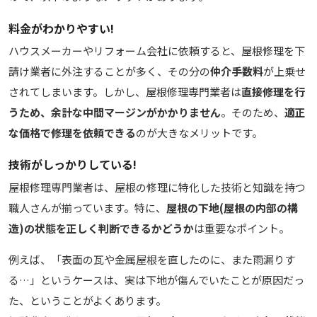
料金がわかりやすい!
ハウスメーカーやリフォーム会社に依頼すると、屋根修理を下
請け業者に外注することが多く、その分の
仲介手数料
が上乗せ
されてしまいます。しかし、屋根修理専門業者は
直接修理を行
うため、余計な中間マージンがかかりません
。そのため、
適正
な価格で修理を依頼できる
のが大きなメリットです。
技術がしっかりしている!
屋根修理専門業者は、屋根の修理に特化した技術と知識を持つ
職人さんが揃っています。特に、
屋根の下地(屋根の内部の構
造)の状態を正しく判断できるかどうか
は重要なポイント。
例えば、「表面の瓦や金属屋根を直したのに、また雨漏りす
る…」というケースは、実は下地が傷んでいたことが原因だっ
た、ということがよくあります。