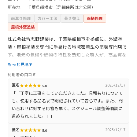
所在地
千葉県船橋市（詳細住所は非公開）
雨漏り修理
カバー工法
葺き替え
雨樋修理
屋根外壁塗装
株式会社習志野建装は、千葉県船橋市を拠点に、外壁塗
装・屋根塗装を専門に手掛ける地域密着型の塗装専門店で
す。地元の気候や建物の特性を熟知した職人が、高品質な
施工を提供しています。見積もり時には、使用する塗料の
もっと見る
品名まで明記した詳細な説明を行い、お客様に安心感を提
利用者の口コミ
供しています。施工においては、丁寧な作業と迅速な対応
★
★
★
★
★
匿名
2025/12/17
5.0
を心掛けており、問い合わせへの応答も早く、スケジュー
「「丁寧に工事をしていただきました。見積もりについて
ル調整も順調に進めています。お客様からは、丁寧な工事
も、使用する品名まで明記されていて安心です。また、問
と誠実な対応に高い評価を得ています。
い合わせに対する応答も早く、スケジュール調整等順調に
進められました。」」
★
★
★
★
★
匿名
2025/12/17
5.0