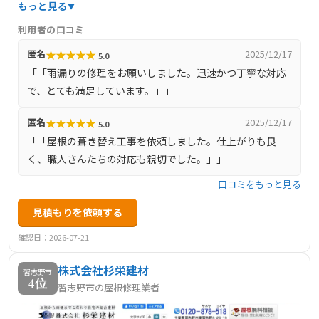
事業連盟に所属し、伝統的な技術と最新の工法を融合さ
もっと見る
せ、高品質な施工を実現しています。主なサービスには、
利用者の口コミ
雨漏り修理、屋根の葺き替え、屋根リフォーム、漆喰補
★
★
★
★
★
匿名
2025/12/17
5.0
修、雨樋交換・補修、雪止め設置など、多岐にわたる屋根
「「雨漏りの修理をお願いしました。迅速かつ丁寧な対応
関連工事を手掛けています。特に、防災瓦への葺き替えや
で、とても満足しています。」」
金属屋根へのカバー工法など、耐震・耐風性能を高める工
事にも注力しています。地域密着型の企業として、地元の
★
★
★
★
★
匿名
2025/12/17
5.0
お客様を大切にし、丁寧な対応と確かな技術で信頼を築い
「「屋根の葺き替え工事を依頼しました。仕上がりも良
ています。
く、職人さんたちの対応も親切でした。」」
口コミをもっと見る
見積もりを依頼する
確認日：2026-07-21
株式会社杉栄建材
習志野市
4位
習志野市の屋根修理業者