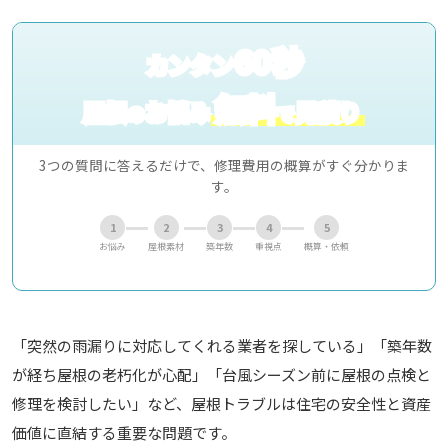
60秒
カンタン
無料
屋根
お悩み
見積り
の
で
3つの質問に答えるだけで、修理費用の概算がすぐ分かりま
す。
1
2
3
4
5
お悩み
屋根素材
築年数
重視点
概算・依頼
「突然の雨漏りに対応してくれる業者を探している」「築年数
が経ち屋根の老朽化が心配」「台風シーズン前に屋根の点検と
修理を検討したい」など、屋根トラブルは住宅の安全性と資産
価値に直結する重要な問題です。