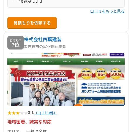
「「情報なし」」
口コミをもっと見る
見積もりを依頼する
株式会社四葉建装
習志野市
7位
習志野市の屋根修理業者
★
★
★
★
★
3.1
（口コミ2件）
地域密着、誠実な対応
エリア
千葉県全域