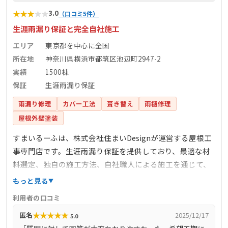
★
★
★
★
★
3.0
（口コミ5件）
生涯雨漏り保証と完全自社施工
エリア
東京都を中心に全国
所在地
神奈川県横浜市都筑区池辺町2947-2
実績
1500棟
保証
生涯雨漏り保証
雨漏り修理
カバー工法
葺き替え
雨樋修理
屋根外壁塗装
すまいるーふは、株式会社住まいDesignが運営する屋根工
事専門店です。生涯雨漏り保証を提供しており、最適な材
料選定、独自の施工方法、自社職人による施工を通じて、
雨漏りしない住まいの安心を提供しています。完全自社施
もっと見る
工により、下請け業者を介さず、自社で職人を育成し、責
利用者の口コミ
任を持って施工を行っています。また、しつこい営業を一
★
★
★
★
★
匿名
2025/12/17
5.0
切行わず、お客様のご要望に沿った最善の提案を心掛けて