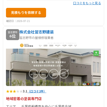
口コミをもっと見る
見積もりを依頼する
確認日：2026-07-21
株式会社習志野建装
習志野市
6位
習志野市の屋根修理業者
★
★
★
★
★
3.1
（口コミ2件）
地域密着の塗装専門店
エリア
千葉県船橋市を中心に千葉県全域