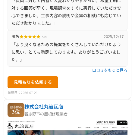
「質問に対して回答が大変わかりやすかった。希望工期に
います。
対する回答が早く、現場調査をすぐに実行していただき安
心できました。工事内容の説明や金額の相談にも応じてい
ただき助かりました。」
★
★
★
★
★
匿名
2025/12/17
5.0
「より良くなるための提案をたくさんしていただけたよう
に思い、とても満足しております。ありがとうございまし
た。」
口コミをもっと見る
見積もりを依頼する
確認日：2026-07-21
株式会社丸治瓦店
習志野市
3位
習志野市の屋根修理業者