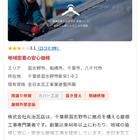
★
★
★
★
★
3.1
（口コミ2件）
地域密着の安心価格
エリア
習志野市、船橋市、千葉市、八千代市
所在地
千葉県習志野市新栄1-8-2
保有資格
全日本瓦工事業連盟所属
雨漏り修理
カバー工法
葺き替え
雨樋修理
屋根外壁塗装
株式会社丸治瓦店は、千葉県習志野市に拠点を構える屋根
工事専門業者です。創業以来40年以上にわたり、地域の皆
様に安心・安全な屋根工事を提供しています。全日本瓦工