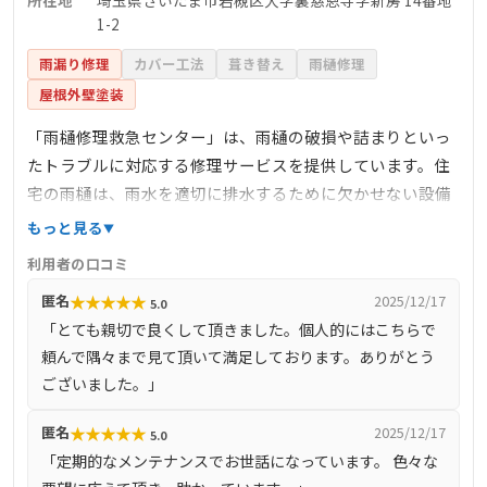
1-2
雨漏り修理
カバー工法
葺き替え
雨樋修理
屋根外壁塗装
「雨樋修理救急センター」は、雨樋の破損や詰まりといっ
たトラブルに対応する修理サービスを提供しています。住
宅の雨樋は、雨水を適切に排水するために欠かせない設備
であり、故障や劣化を放置すると外壁や基礎部分に影響を
もっと見る
及ぼす可能性があります。同センターでは、こうした不具
利用者の口コミ
合に迅速な対応を行い、利用者の暮らしを守るサポートを
★
★
★
★
★
匿名
2025/12/17
5.0
行っています。 また、日常的な清掃や点検といったメンテ
「とても親切で良くして頂きました。個人的にはこちらで
ナンスにも対応しており、急な修理だけでなく予防的な管
頼んで隅々まで見て頂いて満足しております。ありがとう
理を希望する方にも利用しやすいのが特徴です。専門スタ
ございました。」
ッフによる現場対応を通じて、地域の住宅維持に貢献して
いるサービスといえるでしょう。
★
★
★
★
★
匿名
2025/12/17
5.0
「定期的なメンテナンスでお世話になっています。 色々な