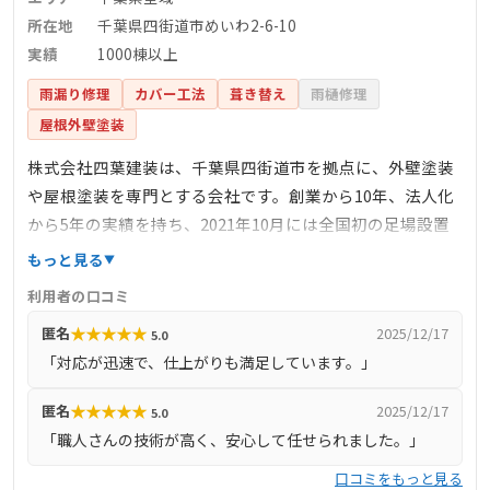
所在地
千葉県四街道市めいわ2-6-10
実績
1000棟以上
雨漏り修理
カバー工法
葺き替え
雨樋修理
屋根外壁塗装
株式会社四葉建装は、千葉県四街道市を拠点に、外壁塗装
や屋根塗装を専門とする会社です。創業から10年、法人化
から5年の実績を持ち、2021年10月には全国初の足場設置
型体験ショールームを併設しました。地元密着型の営業ス
もっと見る
タイルで、これまでに1000棟以上の施工実績があります。
利用者の口コミ
自社で職人を抱え、外壁塗装のスペシャリストとして、千
★
★
★
★
★
匿名
2025/12/17
5.0
葉県内の住宅に対し、技術面・価格面の両方で価値あるサ
「対応が迅速で、仕上がりも満足しています。」
ービスを提供しています。お客様の満足を第一に考え、誠
実な対応を心掛けています。
★
★
★
★
★
匿名
2025/12/17
5.0
「職人さんの技術が高く、安心して任せられました。」
口コミをもっと見る