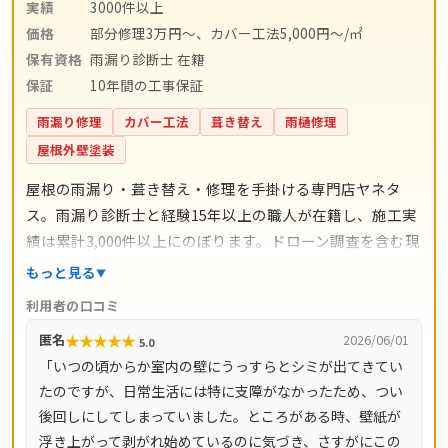
実績
3000件以上
価格
部分修理3万円～、カバー工法5,000円～/㎡
保有資格
雨漏り診断士 在籍
保証
10年間の工事保証
雨漏り修理
カバー工法
葺き替え
雨樋修理
屋根外壁塗装
屋根の雨漏り・葺き替え・修理を手掛ける専門店ヤネタ
ス。雨漏り診断士と経験15年以上の職人が在籍し、施工実
績は累計3,000件以上にのぼります。ドローン調査を含む現
地調査・お見積り・出張費は無料。瓦ずれ直し1,500円〜/
もっと見る
㎡、スレート交換5,000円〜/枚、屋根葺き替え9,800円〜/
利用者の口コミ
㎡と料金の目安が明確で、自社職人の直接施工により中間
★
★
★
★
★
匿名
2026/06/01
5.0
マージンがかかりません。施工後は10年間の工事保証付
「いつの頃からか室内の壁にうっすらとシミが出てきてい
き。東京都・神奈川県・埼玉県・千葉県・茨城県・栃木
たのですが、日常生活には特に支障がなかったため、つい
県・群馬県など全国14都道府県に対応し、LINE・メールは
後回しにしてしまっていました。ところがある時、壁紙が
24時間受付、最短当日にお伺いします。
浮き上がって剥がれ始めているのに気づき、さすがにこの