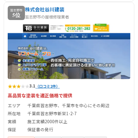
株式会社谷川建装
習志野市
5位
習志野市の屋根修理業者
★
★
★
★
★
3.1
（口コミ2件）
高品質な塗装を適正価格で提供
エリア
千葉県習志野市、千葉市を中心にその周辺
所在地
千葉県習志野市新栄1-2-7
実績
施工実績2000件以上
保証
保証書の発行