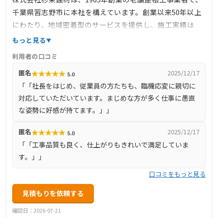
千葉県習志野市に本社を構えています。創業以来50年以上
にわたり、地域密着型のサービスを提供し、施工実績は
9000棟以上に上ります。主な業務内容は、屋根工事、外壁
もっと見る
リフォーム、雨樋工事、仮設足場設置など多岐にわたり、
利用者の口コミ
屋根から外装までトータルにサポートしています。特に、
★
★
★
★
★
匿名
2025/12/17
5.0
耐震・湿気対策や遮熱・断熱リフォームなど、住まいの快
「「社長をはじめ、従業員の方たちも、臨機応変に親切に
適性と安全性を高める提案を行っています。豊富な取り扱
対応していただいています。まじめな方が多く仕事に愚直
い製品と確かな技術力で、お客様の多様なニーズに応えて
な姿勢に好感が持てます。」」
います。
★
★
★
★
★
匿名
2025/12/17
5.0
「「工事品質も良く、仕上がりもきれいで満足していま
す。」」
口コミをもっと見る
見積もりを依頼する
確認日：2026-07-21