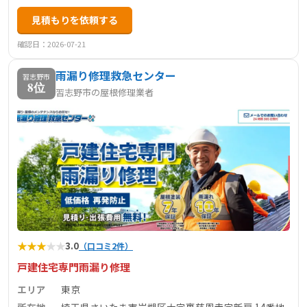
見積もりを依頼する
確認日：2026-07-21
雨漏り修理救急センター
習志野市
8位
習志野市の屋根修理業者
★
★
★
★
★
3.0
（口コミ2件）
戸建住宅専門雨漏り修理
エリア
東京
所在地
埼玉県さいたま市岩槻区大字裏慈恩寺字新房 14番地