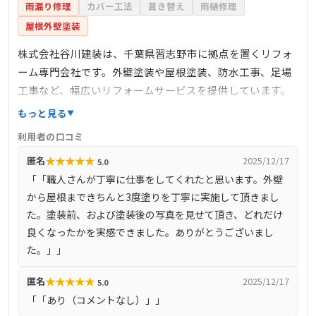
雨漏り修理
カバー工法
葺き替え
雨樋修理
屋根外壁塗装
株式会社谷川建装は、千葉県習志野市に拠点を置くリフォ
ーム専門会社です。外壁塗装や屋根塗装、防水工事、足場
工事など、幅広いリフォームサービスを提供しています。
特に、外壁や屋根の塗装においては、下塗り・中塗り・上
もっと見る
塗りの3回塗装を徹底し、高品質な仕上がりを追求していま
利用者の口コミ
す。施工実績は2000件以上に上り、地域密着型のサービス
★
★
★
★
★
匿名
2025/12/17
5.0
で地元のお客様から信頼を得ています。無料相談や見積も
「「職人さんが丁寧に仕事をしてくれたと思います。外壁
りにも対応しており、土日・祝日も営業しているため、忙
から屋根まできちんと3度塗りを丁寧に実施して頂きまし
しい方でも気軽に相談できます。アフターフォローとして
た。塗装前、および塗装後の写真を見せて頂き、どれだけ
保証書の発行も行っており、施工後の安心感も提供してい
良くなったかを実感できました。ありがとうございまし
ます。
た。」」
★
★
★
★
★
匿名
2025/12/17
5.0
「「あり（コメントなし）」」