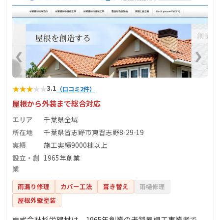
★
★
★
★
★
3.1
（口コミ2件）
屋根から外装まで総合対応
エリア
千葉県全域
所在地
千葉県習志野市東習志野8-29-19
実績
施工実績9000棟以上
設立・創
1965年創業
業
雨漏り修理
カバー工法
葺き替え
雨樋修理
屋根外壁塗装
株式会社杉栄建材は、1965年創業の老舗屋根工事業者で、