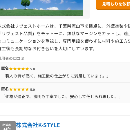
見積もりを依
株式会社リヴェストホームは、千葉県流山市を拠点に、外壁塗装や
「リヴェスト品質」をモットーに、無駄なマージンをカットし、適
のコミュニケーションを重視し、専門用語を使わずに材料や施工方
施工後も長期的なお付き合いを大切にしています。
利用者の口コミ
★
★
★
★
★
匿名
5.0
「職人の質が高く、施工後の仕上がりに満足しています。」
★
★
★
★
★
匿名
5.0
「価格が適正で、説明も丁寧でした。安心して任せられました。」
株式会社K-STYLE
勝浦市
4位