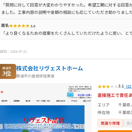
「質問に対して回答が大変わかりやすかった。希望工期に対する回答
ました。工事内容の説明や金額の相談にも応じていただき助かりまし
★
★
★
★
★
匿名
5.0
「より良くなるための提案をたくさんしていただけたように思い、と
認日：2026-07-21
株式会社リヴェストホーム
勝浦市
3位
勝浦市の屋根修理業者
★
★
★
★
★
3.1
（口
直接施工で責任
エリア
千葉県
所在地
千葉県流
雨漏り修理
カ