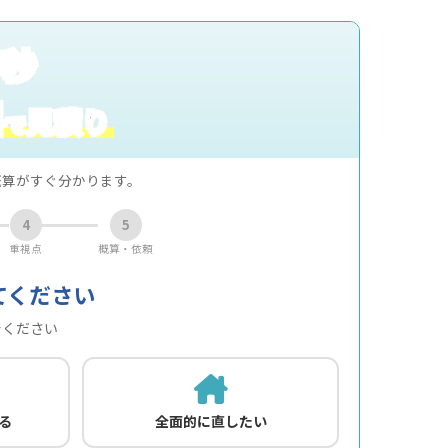
0秒
料
見積り
で
概算がすぐ分かります。
4
5
重視点
概算・依頼
てください
でください
る
全面的に直したい