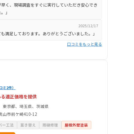
が早く、現場調査をすぐに実行していただき安心でき
た。」
2025/12/17
ても満足しております。ありがとうございました。」
口コミをもっと見る
コミ2件）
ある適正価格を提供
、東京都、埼玉県、茨城県
山市前ケ崎410-12
バー工法
葺き替え
雨樋修理
屋根外壁塗装