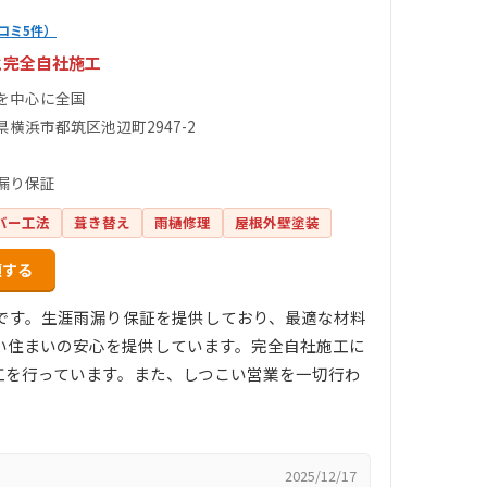
コミ5件）
と完全自社施工
を中心に全国
県横浜市都筑区池辺町2947-2
漏り保証
バー工法
葺き替え
雨樋修理
屋根外壁塗装
頼する
店です。生涯雨漏り保証を提供しており、最適な材料
い住まいの安心を提供しています。完全自社施工に
工を行っています。また、しつこい営業を一切行わ
2025/12/17