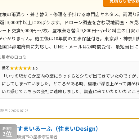
見積もりを依
屋根の雨漏り・葺き替え・修理を手掛ける専門店ヤネタス。雨漏り
累計3,000件以上にのぼります。ドローン調査を含む現地調査・お見
レート交換5,000円〜/枚、屋根葺き替え9,800円〜/㎡と料金の
がかかりません。施工後は10年間の工事保証付き。東京都・神奈
全国14都道府県に対応し、LINE・メールは24時間受付、最短当日
利用者の口コミ
★
★
★
★
★
匿名
5.0
「いつの頃からか室内の壁にうっすらとシミが出てきていたのですが
にしてしまっていました。ところがある時、壁紙が浮き上がって剥が
いと感じてこちらの会社に連絡しました。調査に来ていただいたとこ
認日：2026-07-23
すまいるーふ（住まいDesign）
勝浦市
2位
勝浦市の屋根修理業者