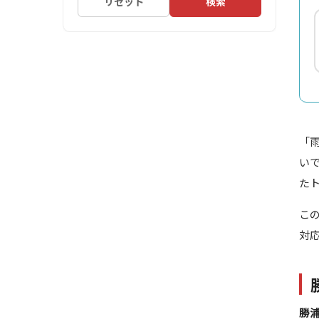
リセット
検索
「
い
た
こ
対
勝