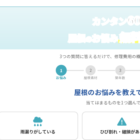
6
カンタン
無
屋根
お悩み
の
3つの質問に答えるだけで、修理費用の
1
2
3
お悩み
屋根素材
築年数
屋根のお悩みを教え
当てはまるものを1つ選ん
雨漏りがしている
ひび割れ・破損があ