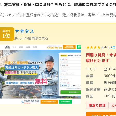
す。施工実績・保証・口コミ評判をもとに、勝浦市に対応できる会
勝浦市カテゴリに登録されている業者一覧。掲載順は、当サイトとの契
ヤネタス
勝浦市
1位
勝浦市の屋根修理業者
★
★
★
★
★
4.1
（口
雨漏り発見！今
駆け付けます
エリア
全国1
実績
3000
価格
部分修
保有資格
雨漏り
保証
10年
雨漏り修理
カ