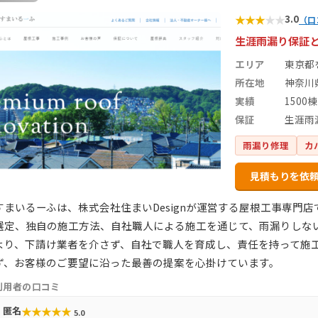
★
★
★
★
★
3.0
（口
生涯雨漏り保証
エリア
東京都
所在地
神奈川
実績
1500棟
保証
生涯雨
雨漏り修理
カ
見積もりを依
すまいるーふは、株式会社住まいDesignが運営する屋根工事専門
選定、独自の施工方法、自社職人による施工を通じて、雨漏りしな
より、下請け業者を介さず、自社で職人を育成し、責任を持って施
ず、お客様のご要望に沿った最善の提案を心掛けています。
利用者の口コミ
★
★
★
★
★
匿名
5.0