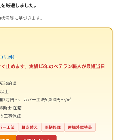
社を厳選しました。
約状況等に基づきます。
コミ1件）
すぐ止めます。実績15年のベテラン職人が最短当日
4都道府県
件以上
理3万円～、カバー工法5,000円～/㎡
診断士 在籍
間の工事保証
バー工法
葺き替え
雨樋修理
屋根外壁塗装