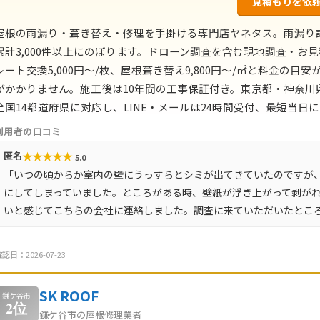
見積もりを依
屋根の雨漏り・葺き替え・修理を手掛ける専門店ヤネタス。雨漏り
累計3,000件以上にのぼります。ドローン調査を含む現地調査・お見
レート交換5,000円〜/枚、屋根葺き替え9,800円〜/㎡と料金の
がかかりません。施工後は10年間の工事保証付き。東京都・神奈
全国14都道府県に対応し、LINE・メールは24時間受付、最短当日
利用者の口コミ
★
★
★
★
★
匿名
5.0
「いつの頃からか室内の壁にうっすらとシミが出てきていたのですが
にしてしまっていました。ところがある時、壁紙が浮き上がって剥が
いと感じてこちらの会社に連絡しました。調査に来ていただいたとこ
認日：2026-07-23
SK ROOF
鎌ケ谷市
2位
鎌ケ谷市の屋根修理業者