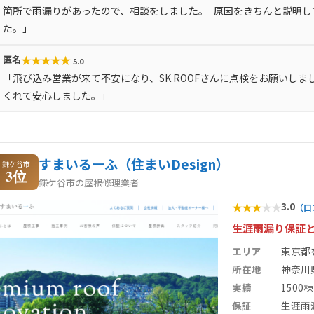
箇所で雨漏りがあったので、相談をしました。 原因をきちんと説明し
た。」
★
★
★
★
★
匿名
5.0
「飛び込み営業が来て不安になり、SK ROOFさんに点検をお願いし
くれて安心しました。」
すまいるーふ（住まいDesign）
鎌ケ谷市
3位
鎌ケ谷市の屋根修理業者
★
★
★
★
★
3.0
（口
生涯雨漏り保証
エリア
東京都
所在地
神奈川
実績
1500棟
保証
生涯雨