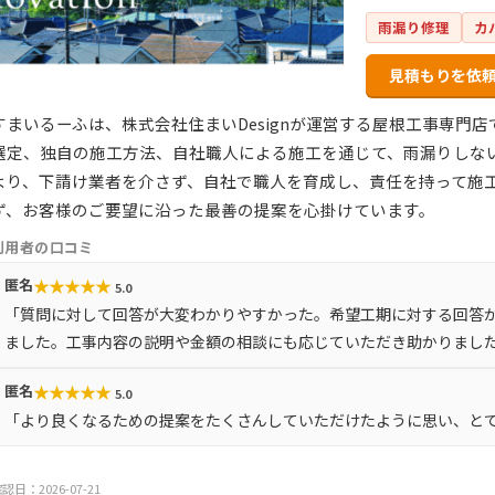
雨漏り修理
カ
見積もりを依
すまいるーふは、株式会社住まいDesignが運営する屋根工事専門
選定、独自の施工方法、自社職人による施工を通じて、雨漏りしな
より、下請け業者を介さず、自社で職人を育成し、責任を持って施
ず、お客様のご要望に沿った最善の提案を心掛けています。
利用者の口コミ
★
★
★
★
★
匿名
5.0
「質問に対して回答が大変わかりやすかった。希望工期に対する回答
ました。工事内容の説明や金額の相談にも応じていただき助かりまし
★
★
★
★
★
匿名
5.0
「より良くなるための提案をたくさんしていただけたように思い、と
認日：2026-07-21