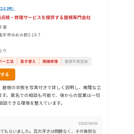
コミ2件）
根点検・修理サービスを提供する屋根専門会社
千葉
手市ゆめみ野2-10-7
もり
バー工法
葺き替え
雨樋修理
屋根外壁塗装
頼する
す。屋根の状態を写真付きで詳しく説明し、無理な工
ます。匿名での相談も可能で、後からの営業は一切
に相談できる環境を整えています。
2026/04/01
べてもらいました。瓦の浮きは問題なく、その後別な