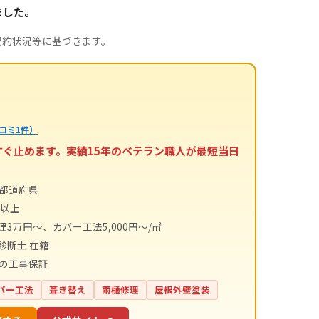
ました。
契約状況等に基づきます。
コミ1件）
すぐ止めます。実績15年のベテラン職人が最短当日
4都道府県
件以上
理3万円～、カバー工法5,000円～/㎡
診断士 在籍
間の工事保証
バー工法
葺き替え
雨樋修理
屋根外壁塗装