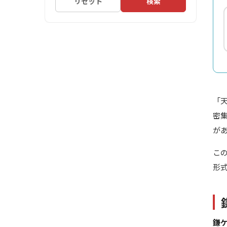
リセット
検索
「
密
が
こ
形
鎌ケ