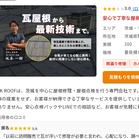
★
★
★
★
★
3.0
（口
安心で丁寧な屋
エリア
茨城・
所在地
茨城県取
実績
300
価格
要見積
雨漏り修理
カ
見積もりを依
SK ROOFは、茨城を中心に屋根修理・屋根点検を行う専門会社で
事の提案をせず、お客様が納得できる丁寧なサービスを提供してい
ありません。安心点検パックやLINEでの相談など、お客様が気軽
利用者の口コミ
★
★
★
★
★
匿名
5.0
「以前に訪問販売で瓦が浮いて修理が必要と言われ、心配になり、調