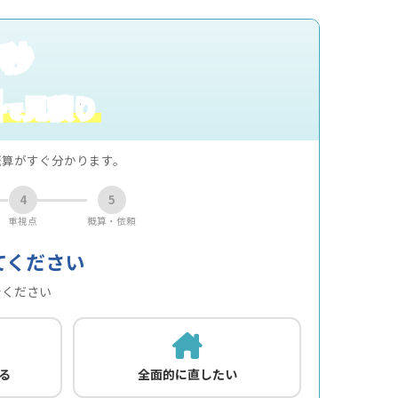
0秒
料
見積り
で
概算がすぐ分かります。
4
5
重視点
概算・依頼
てください
でください
る
全面的に直したい