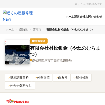
本サイトはPRを含みます
ホーム
運営会社
お問い合わせ
ホーム
›
愛知県
›
西尾市
›
有限会社村松鈑金（やねのむらまつ）
掲載業者
有限会社村松鈑金（やねのむらま
つ）
愛知県西尾市丁田町流25番地
現地調査無料
外壁塗装
雨漏り
屋根修理
仲介手数料なし