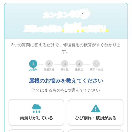
60秒
カンタン
無料
屋根
お悩み
見積り
の
で
3つの質問に答えるだけで、修理費用の概算がすぐ分かりま
す。
1
2
3
4
5
お悩み
屋根素材
築年数
重視点
概算・依頼
屋根のお悩みを教えてください
当てはまるものを1つ選んでください
雨漏りがしている
ひび割れ・破損がある