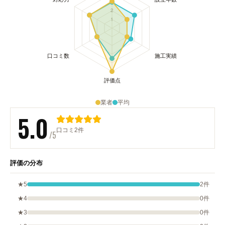
業者
平均
5.0
口コミ2件
/5
評価の分布
★5
2件
★4
0件
★3
0件