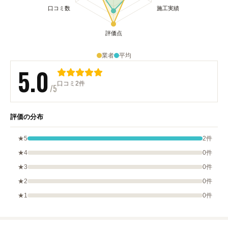
業者
平均
5.0
口コミ2件
/5
評価の分布
★5
2件
★4
0件
★3
0件
★2
0件
★1
0件