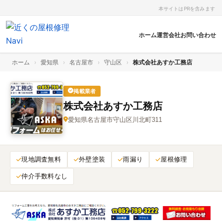
本サイトはPRを含みます
ホーム
運営会社
お問い合わせ
ホーム
›
愛知県
›
名古屋市
›
守山区
›
株式会社あすか工務店
掲載業者
株式会社あすか工務店
愛知県名古屋市守山区川北町311
現地調査無料
外壁塗装
雨漏り
屋根修理
仲介手数料なし