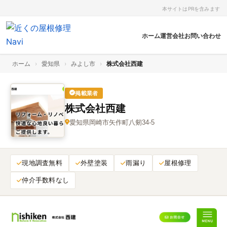
本サイトはPRを含みます
ホーム
運営会社
お問い合わせ
ホーム
›
愛知県
›
みよし市
›
株式会社西建
掲載業者
株式会社西建
愛知県岡崎市矢作町八剱34-5
現地調査無料
外壁塗装
雨漏り
屋根修理
仲介手数料なし