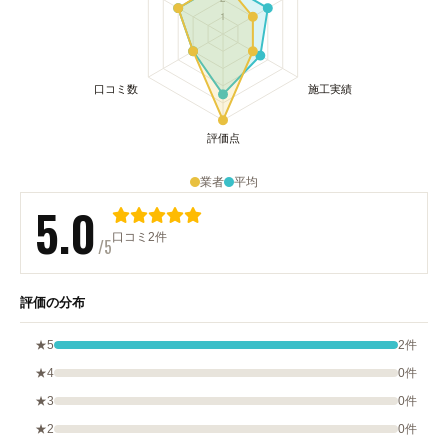
業者
平均
5.0
口コミ2件
/5
評価の分布
★5
2件
★4
0件
★3
0件
★2
0件