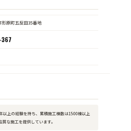
市形原町五反田35番地
-367
以上の経験を持ち、累積施工棟数は1500棟以上
品質な施工を提供しています。