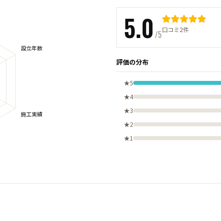
5.0
口コミ2件
/5
評価の分布
★5
★4
★3
★2
★1