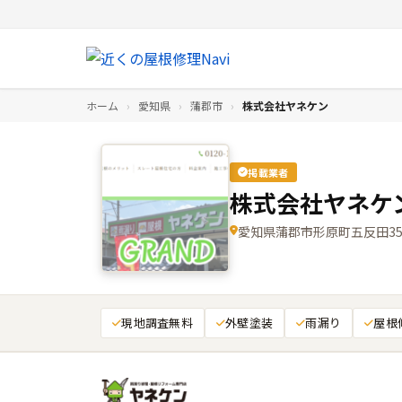
ホーム
›
愛知県
›
蒲郡市
›
株式会社ヤネケン
掲載業者
株式会社ヤネケ
愛知県蒲郡市形原町五反田3
現地調査無料
外壁塗装
雨漏り
屋根