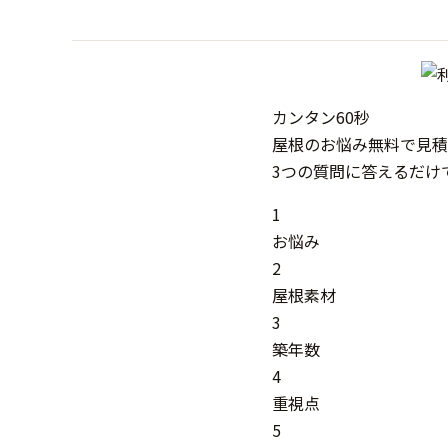
カンタン
60秒
屋根
の
お悩み
無料
で
見積
3つの質問に答えるだけ
1
お悩み
2
屋根素材
3
築年数
4
重視点
5