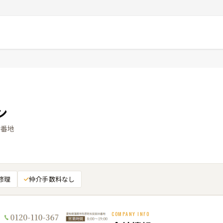
ン
5番地
修理
仲介手数料なし
COMPANY INFO