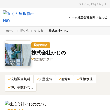
本サイトはPRを含みます
ホーム
運営会社
お問い合わせ
ホーム
›
愛知県
›
知多市
›
株式会社かじの
掲載業者
株式会社かじの
愛知県知多市
現地調査無料
外壁塗装
雨漏り
屋根修理
仲介手数料なし
COMPANY INFO