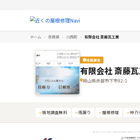
ホーム
›
奈良県
›
川西町
›
有限会社 斎藤瓦工業
掲載業者
有限会社 斎藤瓦
岡山県赤磐市下市92-1
現地調査無料
雨漏り
屋根修理
仲介