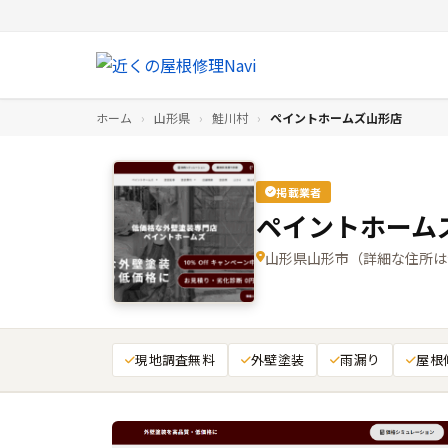
ホーム
›
山形県
›
鮭川村
›
ペイントホームズ山形店
掲載業者
ペイントホーム
山形県山形市（詳細な住所は
現地調査無料
外壁塗装
雨漏り
屋根