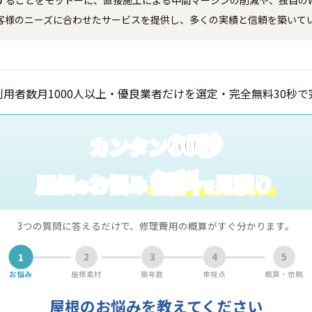
することをモットーに、直接施工による中間マージンの削減や、独自のW
客様のニーズに合わせたサービスを提供し、多くの実績と信頼を築いて
60秒
カンタン
無料
屋根
お悩み
見積り
の
で
3つの質問に答えるだけで、修理費用の概算がすぐ分かります。
1
2
3
4
5
お悩み
屋根素材
築年数
重視点
概算・依頼
屋根のお悩みを教えてください