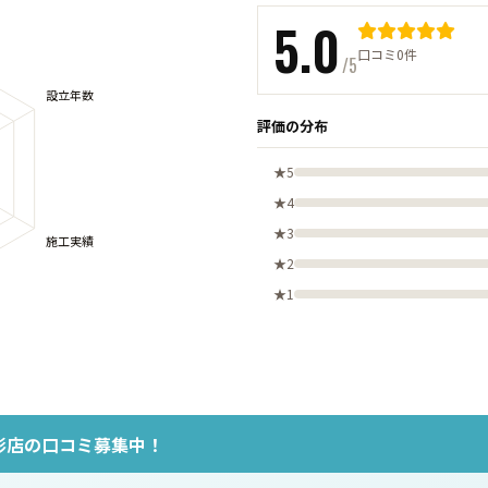
5.0
口コミ0件
/5
評価の分布
★5
★4
★3
★2
★1
形店の口コミ募集中！