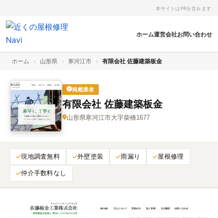
本サイトはPRを含みます
ホーム
運営会社
お問い合わせ
ホーム
›
山形県
›
寒河江市
›
有限会社 佐藤建築板金
掲載業者
有限会社 佐藤建築板金
山形県寒河江市大字柴橋1677
現地調査無料
外壁塗装
雨漏り
屋根修理
仲介手数料なし