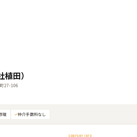
社植田）
7-106
修理
仲介手数料なし
COMPANY INFO