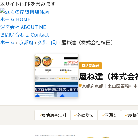
本サイトはPRを含みます
ホーム
HOME
運営会社
ABOUT ME
お問い合わせ
Contact
ホーム
›
京都府
›
久御山町
›
屋ね達（株式会社植田）
掲載業者
屋ね達（株式会
京都府京都市東山区福稲柿本町2
現地調査無料
外壁塗装
雨漏り
屋根