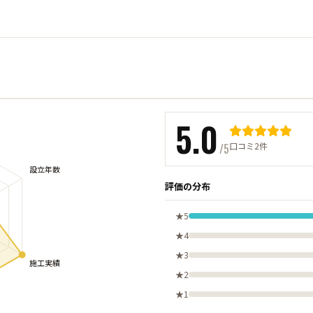
5.0
口コミ2件
/5
評価の分布
★5
★4
★3
★2
★1