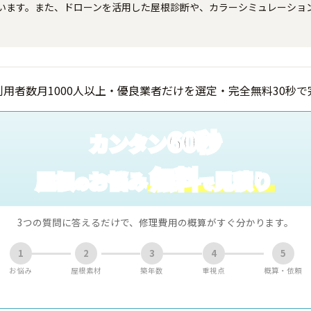
います。また、ドローンを活用した屋根診断や、カラーシミュレーショ
60秒
カンタン
無料
屋根
お悩み
見積り
の
で
3つの質問に答えるだけで、修理費用の概算がすぐ分かります。
1
2
3
4
5
お悩み
屋根素材
築年数
重視点
概算・依頼