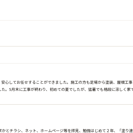
、安心してお任せすることができました。施工の方も足場から塗装、屋根工事
した。5月末に工事が終わり、初めての夏でしたが、猛暑でも格段に涼しく家
家かとチラシ、ネット、ホームページ等を拝見、勉強はじめて２年、「塗り達