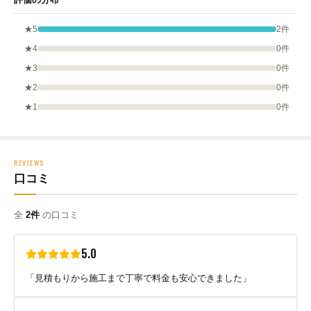
★5
2件
★4
0件
★3
0件
★2
0件
★1
0件
REVIEWS
口コミ
全
2件
の口コミ
5.0
「見積もりから施工まで丁寧で料金も安心できました」