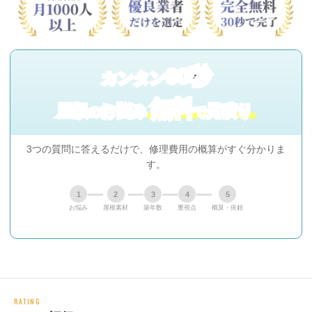
60秒
カンタン
無料
屋根
お悩み
見積り
の
で
3つの質問に答えるだけで、修理費用の概算がすぐ分かりま
す。
1
2
3
4
5
お悩み
屋根素材
築年数
重視点
概算・依頼
RATING