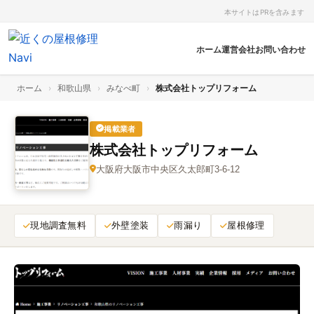
本サイトはPRを含みます
ホーム
運営会社
お問い合わせ
ホーム
›
和歌山県
›
みなべ町
›
株式会社トップリフォーム
掲載業者
株式会社トップリフォーム
大阪府大阪市中央区久太郎町3-6-12
現地調査無料
外壁塗装
雨漏り
屋根修理