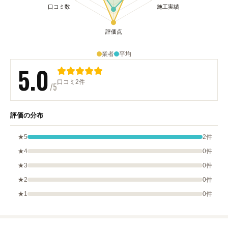
業者
平均
5.0
口コミ2件
/5
評価の分布
★5
2件
★4
0件
★3
0件
★2
0件
★1
0件