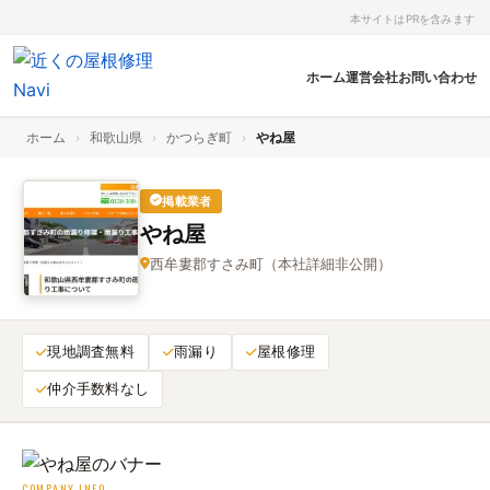
本サイトはPRを含みます
ホーム
運営会社
お問い合わせ
ホーム
›
和歌山県
›
かつらぎ町
›
やね屋
掲載業者
やね屋
西牟婁郡すさみ町（本社詳細非公開）
現地調査無料
雨漏り
屋根修理
仲介手数料なし
COMPANY INFO