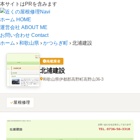
本サイトはPRを含みます
ホーム
HOME
運営会社
ABOUT ME
お問い合わせ
Contact
ホーム
›
和歌山県
›
かつらぎ町
›
北浦建設
掲載業者
北浦建設
和歌山県伊都郡高野町高野山36‑3
屋根修理