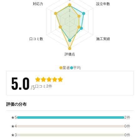
業者
平均
5.0
/5
口コミ2件
評価の分布
★5
2件
★4
0件
★3
0件