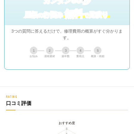
カンタン
無料
屋根
お悩み
見積り
の
で
3つの質問に答えるだけで、修理費用の概算がすぐ分かりま
す。
1
2
3
4
5
お悩み
屋根素材
築年数
重視点
概算・依頼
RATING
口コミ評価