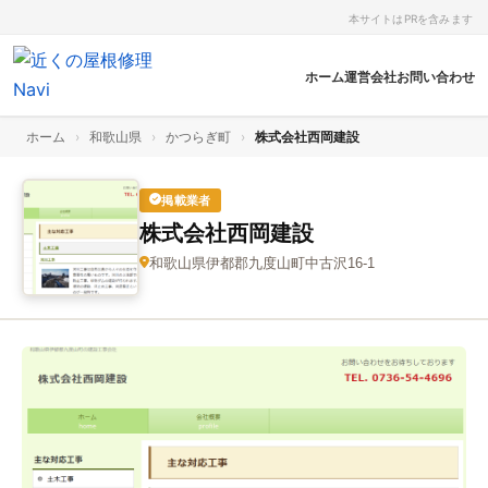
本サイトはPRを含みます
ホーム
運営会社
お問い合わせ
ホーム
›
和歌山県
›
かつらぎ町
›
株式会社西岡建設
掲載業者
株式会社西岡建設
和歌山県伊都郡九度山町中古沢16‑1