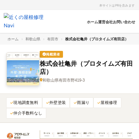
本サイトはPRを含みます
ホーム
運営会社
お問い合わせ
ホーム
›
和歌山県
›
有田市
›
株式会社亀井（プロタイムズ有田店）
掲載業者
株式会社亀井（プロタイムズ有田
店）
和歌山県有田市野419‑3
現地調査無料
外壁塗装
雨漏り
屋根修理
仲介手数料なし