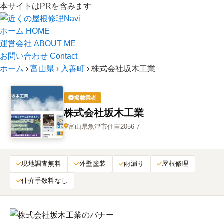
本サイトはPRを含みます
ホーム
HOME
運営会社
ABOUT ME
お問い合わせ
Contact
ホーム
›
富山県
›
入善町
›
株式会社坂木工業
掲載業者
株式会社坂木工業
富山県魚津市住吉2056-7
現地調査無料
外壁塗装
雨漏り
屋根修理
仲介手数料なし