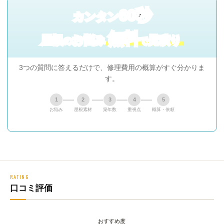
60秒
カンタン
無料
屋根
お悩み
見積り
の
で
3つの質問に答えるだけで、修理費用の概算がすぐ分かりま
す。
1
2
3
4
5
お悩み
屋根素材
築年数
重視点
概算・依頼
RATING
口コミ評価