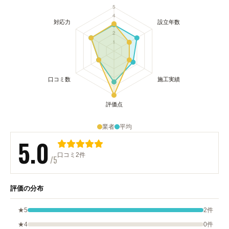
業者
平均
5.0
口コミ2件
/5
評価の分布
★5
2件
★4
0件