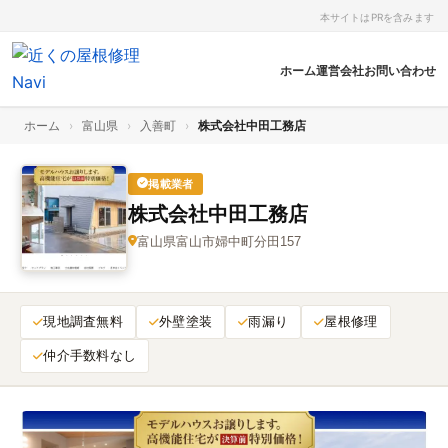
本サイトはPRを含みます
ホーム
運営会社
お問い合わせ
ホーム
›
富山県
›
入善町
›
株式会社中田工務店
掲載業者
株式会社中田工務店
富山県富山市婦中町分田157
現地調査無料
外壁塗装
雨漏り
屋根修理
仲介手数料なし