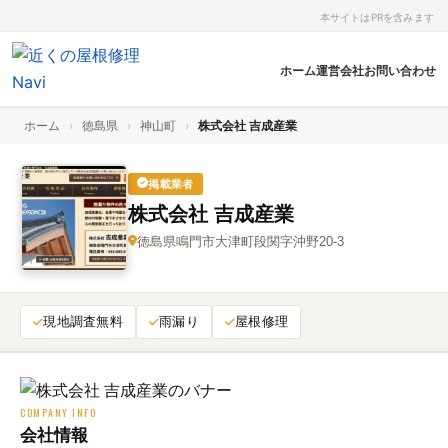
本サイトはPRを含みます
ホーム
運営会社
お問い合わせ
ホーム
›
徳島県
›
神山町
›
株式会社 吉成産業
掲載業者
株式会社 吉成産業
徳島県鳴門市大津町段関字沖野20-3
現地調査無料
雨漏り
屋根修理
COMPANY INFO
会社情報