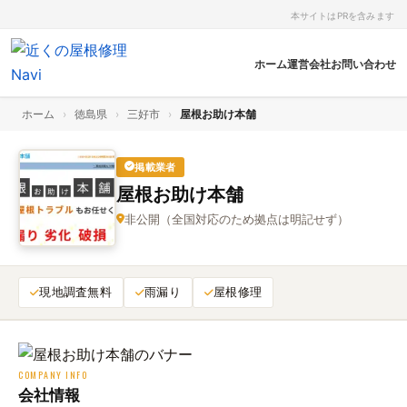
本サイトはPRを含みます
ホーム
運営会社
お問い合わせ
ホーム
›
徳島県
›
三好市
›
屋根お助け本舗
掲載業者
屋根お助け本舗
非公開（全国対応のため拠点は明記せず）
現地調査無料
雨漏り
屋根修理
COMPANY INFO
会社情報