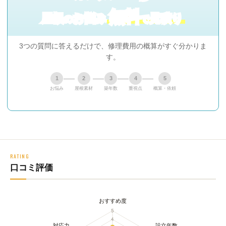
無料
屋根
お悩み
見積り
の
で
3つの質問に答えるだけで、修理費用の概算がすぐ分かりま
す。
1
2
3
4
5
お悩み
屋根素材
築年数
重視点
概算・依頼
RATING
口コミ評価