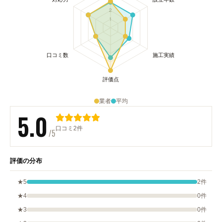
業者
平均
5.0
口コミ2件
/5
評価の分布
★5
2件
★4
0件
★3
0件