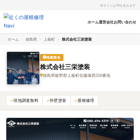
本サイトはPRを含みます
ホーム
運営会社
お問い合わせ
ホーム
›
徳島県
›
上板町
›
株式会社三栄塗装
掲載業者
株式会社三栄塗装
徳島県板野郡上板町佐藤塚西316番地
現地調査無料
外壁塗装
屋根修理