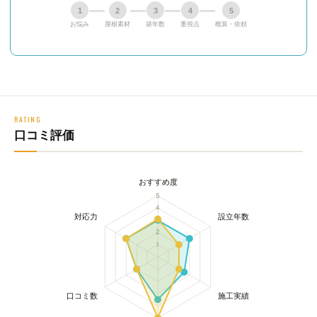
1
2
3
4
5
お悩み
屋根素材
築年数
重視点
概算・依頼
RATING
口コミ評価