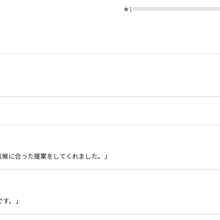
★1
気候に合った提案をしてくれました。」
です。」