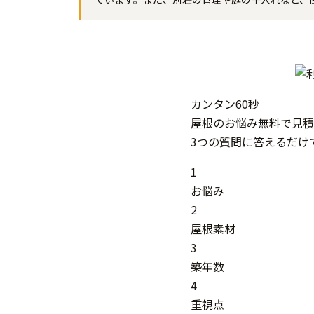
カンタン
60秒
屋根
の
お悩み
無料
で
見積
3つの質問に答えるだけ
1
お悩み
2
屋根素材
3
築年数
4
重視点