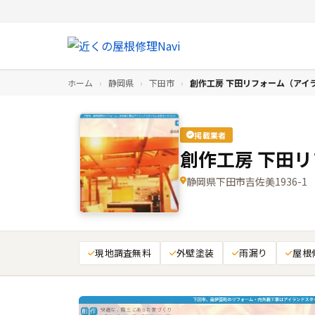
ホーム
›
静岡県
›
下田市
›
創作工房 下田リフォーム（アイ
掲載業者
創作工房 下田
静岡県下田市吉佐美1936-1
現地調査無料
外壁塗装
雨漏り
屋根