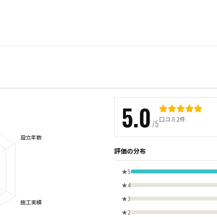
5.0
口コミ2件
/5
評価の分布
★5
★4
★3
★2