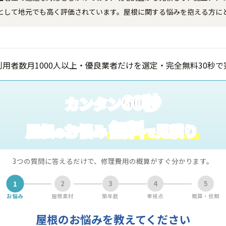
として地元でも高く評価されています。屋根に関する悩みを抱える方に
60秒
カンタン
無料
屋根
お悩み
見積り
の
で
3つの質問に答えるだけで、修理費用の概算がすぐ分かります。
1
2
3
4
5
お悩み
屋根素材
築年数
重視点
概算・依頼
屋根のお悩みを教えてください