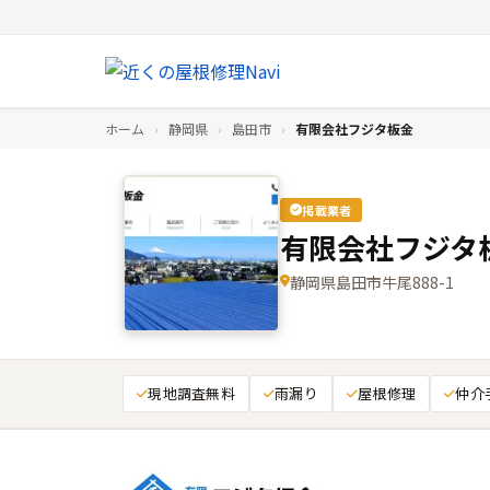
ホーム
›
静岡県
›
島田市
›
有限会社フジタ板金
掲載業者
有限会社フジタ
静岡県島田市牛尾888-1
現地調査無料
雨漏り
屋根修理
仲介