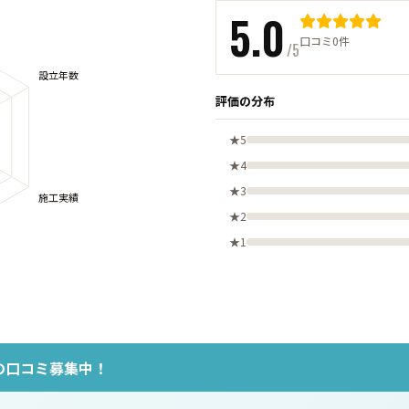
5.0
口コミ0件
/5
評価の分布
★5
★4
★3
★2
★1
の口コミ募集中！