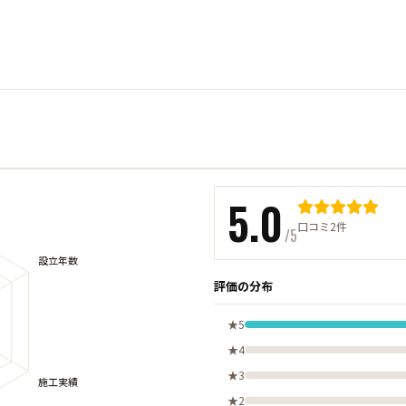
5.0
口コミ2件
/5
評価の分布
★5
★4
★3
★2