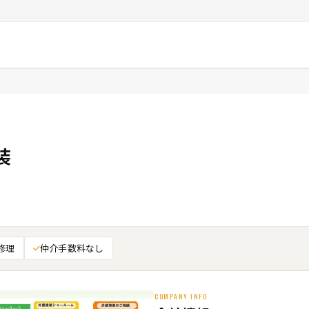
装
修理
仲介手数料なし
COMPANY INFO