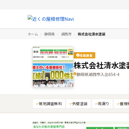
ホーム
›
静岡県
›
湖西市
›
株式会社清水塗装
掲載業者
株式会社清水塗
静岡県湖西市入出654-4
現地調査無料
外壁塗装
雨漏り
屋根