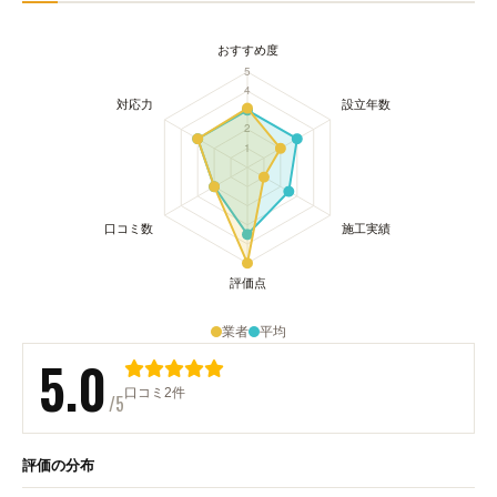
業者
平均
5.0
口コミ2件
/5
評価の分布