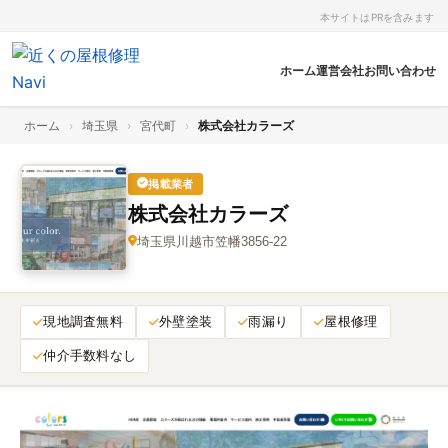
本サイトはPRを含みます
ホーム
運営会社
お問い合わせ
ホーム
›
埼玉県
›
宮代町
›
株式会社カラーズ
掲載業者
株式会社カラーズ
埼玉県川越市笠幡3856-22
現地調査無料
外壁塗装
雨漏り
屋根修理
仲介手数料なし