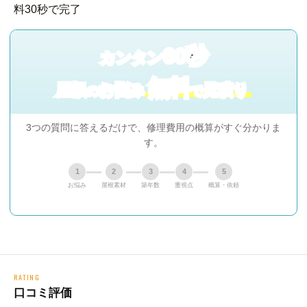
60秒
カンタン
無料
屋根
お悩み
見積り
の
で
3つの質問に答えるだけで、修理費用の概算がすぐ分かりま
す。
1
2
3
4
5
お悩み
屋根素材
築年数
重視点
概算・依頼
RATING
口コミ評価