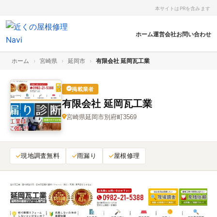
本サイトはPRを含みます
ホーム
運営会社
お問い合わせ
ホーム
›
宮崎県
›
延岡市
›
有限会社 延岡瓦工業
掲載業者
有限会社 延岡瓦工業
宮崎県延岡市別府町3569
現地調査無料
雨漏り
屋根修理