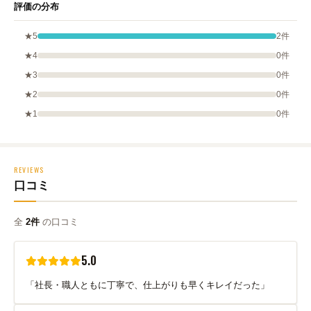
評価の分布
★5
2件
★4
0件
★3
0件
★2
0件
★1
0件
REVIEWS
口コミ
全
2件
の口コミ
5.0
「社長・職人ともに丁寧で、仕上がりも早くキレイだった」