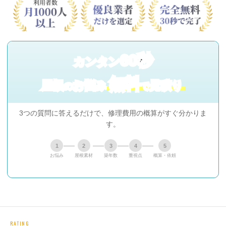
60秒
カンタン
無料
屋根
お悩み
見積り
の
で
3つの質問に答えるだけで、修理費用の概算がすぐ分かりま
す。
1
2
3
4
5
お悩み
屋根素材
築年数
重視点
概算・依頼
RATING