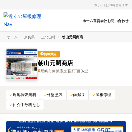
本サイトはPRを含みます
ホーム
運営会社
お問い合わせ
ホーム
›
奈良県
›
上北山村
›
朝山元嗣商店
掲載業者
朝山元嗣商店
尼崎市南武庫之荘3丁目3-12
現地調査無料
外壁塗装
雨漏り
屋根修理
仲介手数料なし