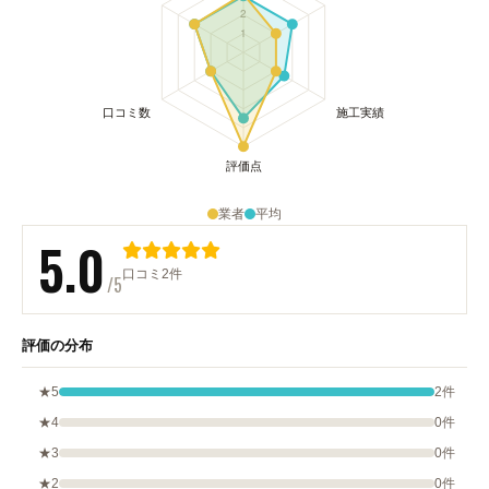
業者
平均
5.0
口コミ2件
/5
評価の分布
★5
2件
★4
0件
★3
0件
★2
0件