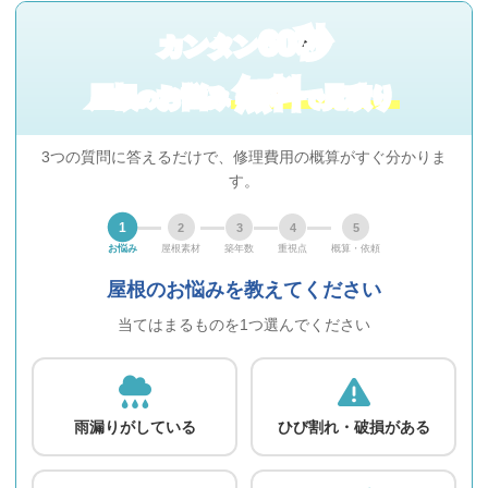
60秒
カンタン
無料
屋根
お悩み
見積り
の
で
3つの質問に答えるだけで、修理費用の概算がすぐ分かりま
す。
1
2
3
4
5
お悩み
屋根素材
築年数
重視点
概算・依頼
屋根のお悩みを教えてください
当てはまるものを1つ選んでください
雨漏りがしている
ひび割れ・破損がある