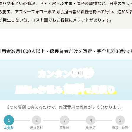
漏りや雨どいの修理、ドア・窓・ふすま・障子の調整など、日常のちょ
ら施工、アフターフォローまで同じ担当者が責任を持って行い、追加や
が発生しない分、コスト面でもお客様にメリットがあります。
60秒
カンタン
無料
屋根
お悩み
見積り
の
で
3つの質問に答えるだけで、修理費用の概算がすぐ分かります。
1
2
3
4
5
お悩み
屋根素材
築年数
重視点
概算・依頼