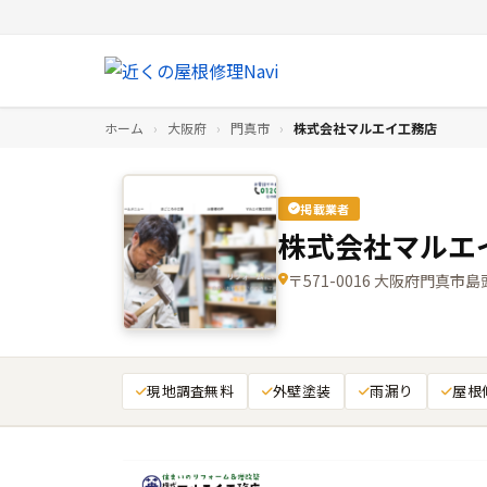
ホーム
›
大阪府
›
門真市
›
株式会社マルエイ工務店
掲載業者
株式会社マルエ
〒571-0016 大阪府門真市島頭
現地調査無料
外壁塗装
雨漏り
屋根