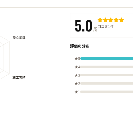
5.0
口コミ1件
/5
評価の分布
★5
★4
★3
★2
★1