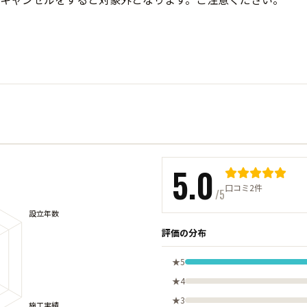
5.0
口コミ2件
/5
評価の分布
★5
★4
★3