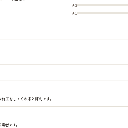
★2
★1
な施工をしてくれると評判です。
る業者です。