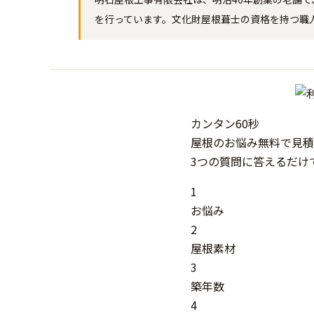
を行っています。文化財屋根葺士の資格を持つ職
カンタン
60秒
屋根
の
お悩み
無料
で
見積
3つの質問に答えるだけ
1
お悩み
2
屋根素材
3
築年数
4