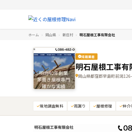
ホーム
›
岡山県
›
新庄村
›
明石屋根工事有限会社
掲載業者
明石屋根工事有
岡山県都窪郡早島町前潟126-
現地調査無料
雨漏り
屋根修理
仲介