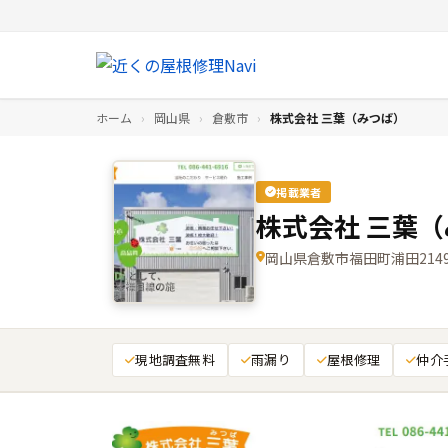
ホーム
›
岡山県
›
倉敷市
›
株式会社 三葉（みつば）
掲載業者
株式会社 三葉
岡山県倉敷市福田町浦田2149
現地調査無料
雨漏り
屋根修理
仲介