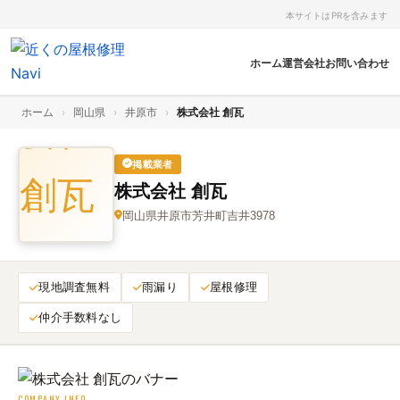
本サイトはPRを含みます
ホーム
運営会社
お問い合わせ
ホーム
›
岡山県
›
井原市
›
株式会社 創瓦
掲載業者
株式会社 創瓦
岡山県井原市芳井町吉井3978
現地調査無料
雨漏り
屋根修理
仲介手数料なし
COMPANY INFO