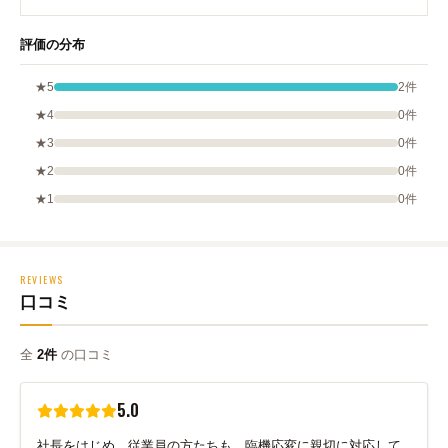
評価の分布
★5
2件
★4
0件
★3
0件
★2
0件
★1
0件
REVIEWS
口コミ
全
2件
の口コミ
5.0
社長をはじめ、従業員の方たちも、臨機応変に親切に対応して