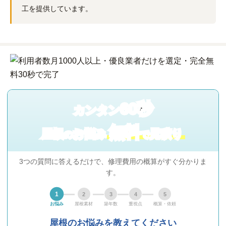
工を提供しています。
60秒
カンタン
無料
屋根
お悩み
見積り
の
で
3つの質問に答えるだけで、修理費用の概算がすぐ分かりま
す。
1
2
3
4
5
お悩み
屋根素材
築年数
重視点
概算・依頼
屋根のお悩みを教えてください