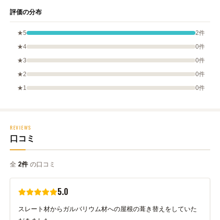
評価の分布
★5
2件
★4
0件
★3
0件
★2
0件
★1
0件
REVIEWS
口コミ
全
2件
の口コミ
5.0
スレート材からガルバリウム材への屋根の葺き替えをしていた