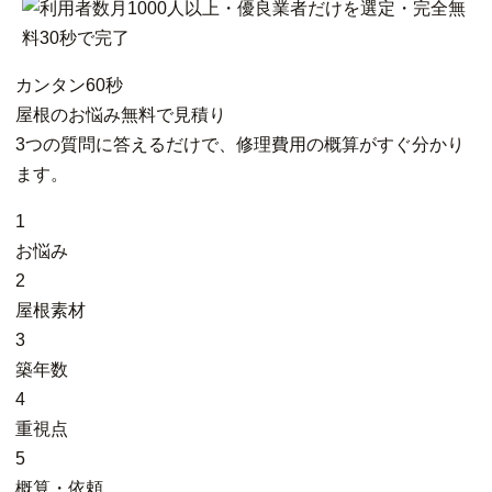
カンタン
60秒
屋根
の
お悩み
無料
で
見積り
3つの質問に答えるだけで、修理費用の概算がすぐ分かり
ます。
1
お悩み
2
屋根素材
3
築年数
4
重視点
5
概算・依頼