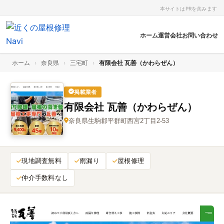
本サイトはPRを含みます
ホーム
運営会社
お問い合わせ
ホーム
›
奈良県
›
三宅町
›
有限会社 瓦善（かわらぜん）
掲載業者
有限会社 瓦善（かわらぜん）
奈良県生駒郡平群町西宮2丁目2-53
現地調査無料
雨漏り
屋根修理
仲介手数料なし