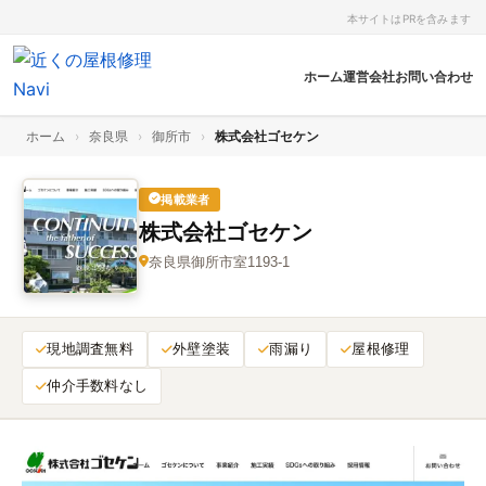
本サイトはPRを含みます
ホーム
運営会社
お問い合わせ
ホーム
›
奈良県
›
御所市
›
株式会社ゴセケン
掲載業者
株式会社ゴセケン
奈良県御所市室1193-1
現地調査無料
外壁塗装
雨漏り
屋根修理
仲介手数料なし