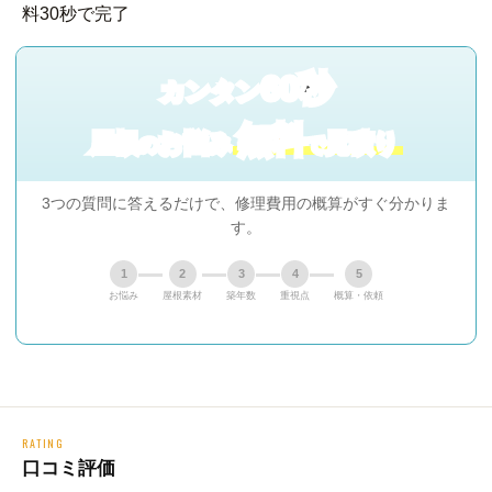
60秒
カンタン
無料
屋根
お悩み
見積り
の
で
3つの質問に答えるだけで、修理費用の概算がすぐ分かりま
す。
1
2
3
4
5
お悩み
屋根素材
築年数
重視点
概算・依頼
RATING
口コミ評価