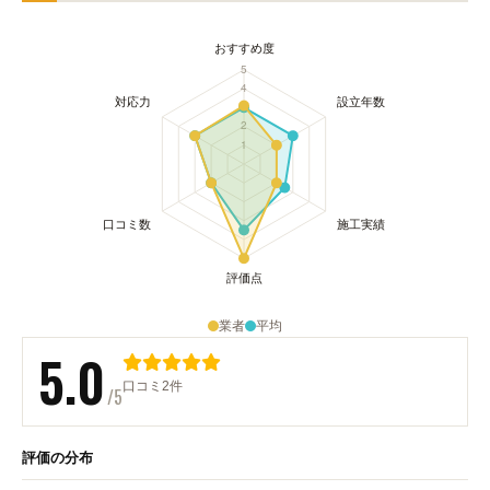
業者
平均
5.0
口コミ2件
/5
評価の分布