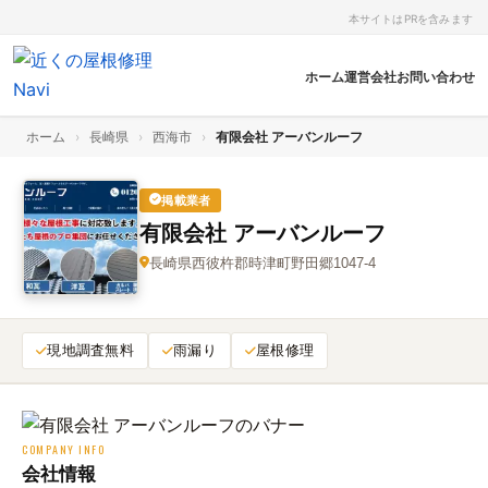
本サイトはPRを含みます
ホーム
運営会社
お問い合わせ
ホーム
›
長崎県
›
西海市
›
有限会社 アーバンルーフ
掲載業者
有限会社 アーバンルーフ
長崎県西彼杵郡時津町野田郷1047-4
現地調査無料
雨漏り
屋根修理
COMPANY INFO
会社情報