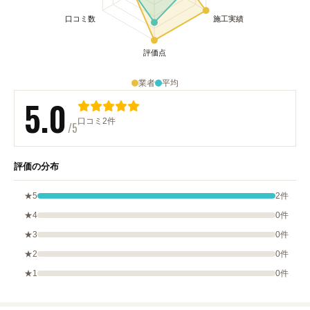
業者
平均
5.0
口コミ2件
/5
評価の分布
★5
2件
★4
0件
★3
0件
★2
0件
★1
0件