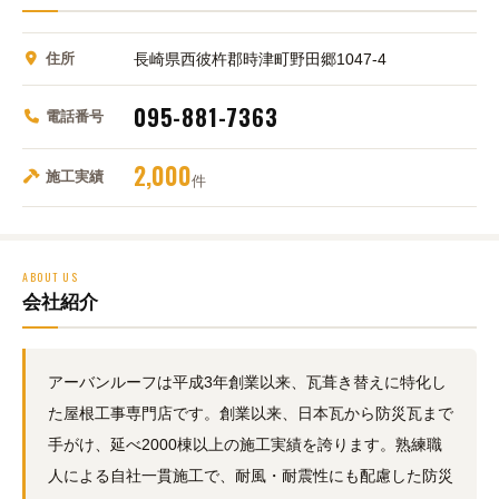
住所
長崎県西彼杵郡時津町野田郷1047-4
095-881-7363
電話番号
2,000
施工実績
件
ABOUT US
会社紹介
アーバンルーフは平成3年創業以来、瓦葺き替えに特化し
た屋根工事専門店です。創業以来、日本瓦から防災瓦まで
手がけ、延べ2000棟以上の施工実績を誇ります。熟練職
人による自社一貫施工で、耐風・耐震性にも配慮した防災