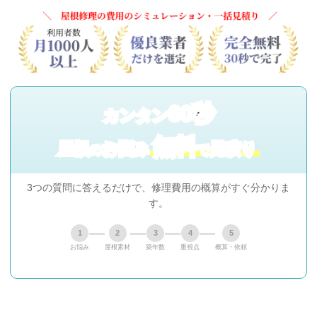
60秒
カンタン
無料
屋根
お悩み
見積り
の
で
3つの質問に答えるだけで、修理費用の概算がすぐ分かりま
す。
1
2
3
4
5
お悩み
屋根素材
築年数
重視点
概算・依頼