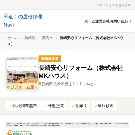
本サイトはPRを含みます
ホーム
運営会社
お問い合わせ
ホーム
›
長崎県
›
西海市
›
長崎安心リフォーム（株式会社MKハウ
ス）
掲載業者
長崎安心リフォーム（株式会社
MKハウス）
長崎県長崎市葉山1-1-1（本社）
現地調査無料
外壁塗装
雨漏り
屋根修理